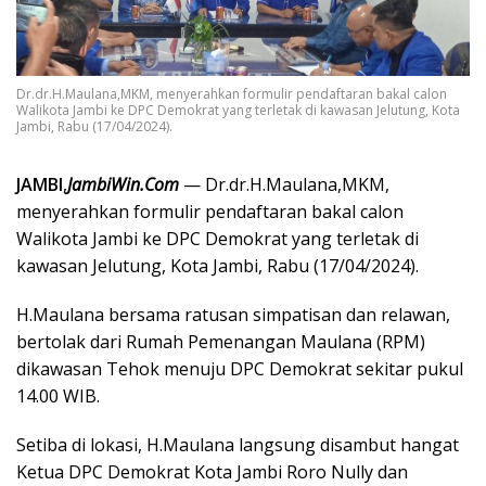
Dr.dr.H.Maulana,MKM, menyerahkan formulir pendaftaran bakal calon
Walikota Jambi ke DPC Demokrat yang terletak di kawasan Jelutung, Kota
Jambi, Rabu (17/04/2024).
JAMBI
,
JambiWin.Com
— Dr.dr.H.Maulana,MKM,
menyerahkan formulir pendaftaran bakal calon
Walikota Jambi ke DPC Demokrat yang terletak di
kawasan Jelutung, Kota Jambi, Rabu (17/04/2024).
H.Maulana bersama ratusan simpatisan dan relawan,
bertolak dari Rumah Pemenangan Maulana (RPM)
dikawasan Tehok menuju DPC Demokrat sekitar pukul
14.00 WIB.
Setiba di lokasi, H.Maulana langsung disambut hangat
Ketua DPC Demokrat Kota Jambi Roro Nully dan