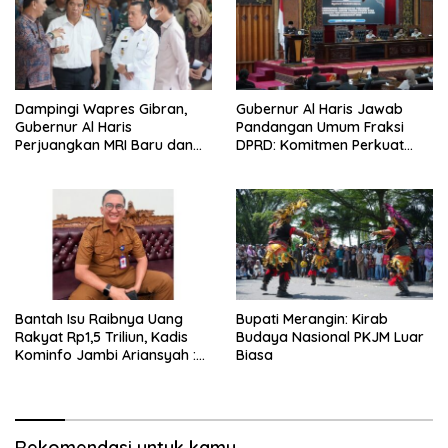
Dampingi Wapres Gibran,
Gubernur Al Haris Jawab
Gubernur Al Haris
Pandangan Umum Fraksi
Perjuangkan MRI Baru dan
DPRD: Komitmen Perkuat
Tambahan Dokter Spesialis
Tata Kelola dan
untuk RSUD Raden Mattaher
Kesejahteraan Masyarakat
Bantah Isu Raibnya Uang
Bupati Merangin: Kirab
Rakyat Rp1,5 Triliun, Kadis
Budaya Nasional PKJM Luar
Kominfo Jambi Ariansyah :
Biasa
Itu Hoaks dan Akumulasi
Temuan Lintas Gubernur
Sejak 2002
Rekomendasi untuk kamu