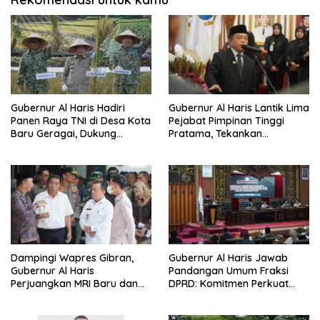
Gubernur Al Haris Hadiri
Gubernur Al Haris Lantik Lima
Panen Raya TNI di Desa Kota
Pejabat Pimpinan Tinggi
Baru Geragai, Dukung
Pratama, Tekankan
Ketahanan Pangan
Penguatan Kinerja,
Kekompakan Tim, dan
Integritas
Dampingi Wapres Gibran,
Gubernur Al Haris Jawab
Gubernur Al Haris
Pandangan Umum Fraksi
Perjuangkan MRI Baru dan
DPRD: Komitmen Perkuat
Tambahan Dokter Spesialis
Tata Kelola dan
untuk RSUD Raden Mattaher
Kesejahteraan Masyarakat