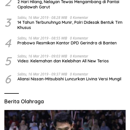
2
2 Hari Hilang, Nelayan Tewas Mengambang di Pantai
Cipalawah Garut
3
Sabtu, 16 Mar 2019 - 08:28 WIB
0 Komentar
14 Tahun Terbunuhnya Munir, Polri Didesak Bentuk Tim
Khusus
4
Sabtu, 16 Mar 2019 - 08:55 WIB
0 Komentar
Prabowo Resmikan Kantor DPD Gerindra di Banten
5
Sabtu, 16 Mar 2019 - 09:03 WIB
0 Komentar
Video: Kelemahan dan Kelebihan All New Terios
6
Sabtu, 16 Mar 2019 - 09:37 WIB
0 Komentar
Aliansi Nissan-Mitsubishi Luncurkan Livina Versi Mungil
Berita Olahraga