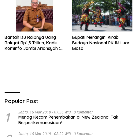
Bantah Isu Raibnya Uang
Bupati Merangin: Kirab
Rakyat Rp1,5 Triliun, Kadis
Budaya Nasional PKJM Luar
Kominfo Jambi Ariansyah :
Biasa
Itu Hoaks dan Akumulasi
Temuan Lintas Gubernur
Sejak 2002
Popular Post
1
Sabtu, 16 Mar 2019 - 07:56 WIB
0 Komentar
Menag Kecam Penembakan di New Zealand: Tak
Berperikemanusiaan!
Sabtu, 16 Mar 2019 - 08:22 WIB
0 Komentar