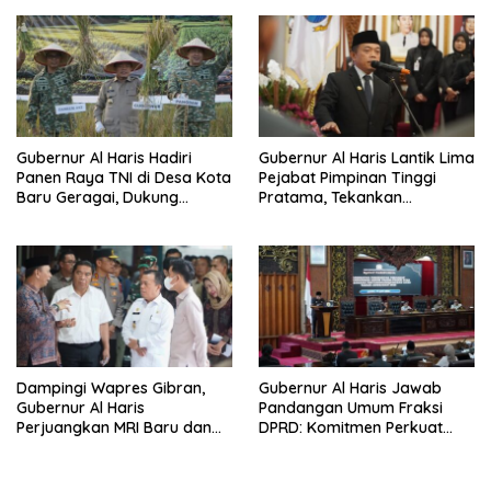
Gubernur Al Haris Hadiri
Gubernur Al Haris Lantik Lima
Panen Raya TNI di Desa Kota
Pejabat Pimpinan Tinggi
Baru Geragai, Dukung
Pratama, Tekankan
Ketahanan Pangan
Penguatan Kinerja,
Kekompakan Tim, dan
Integritas
Dampingi Wapres Gibran,
Gubernur Al Haris Jawab
Gubernur Al Haris
Pandangan Umum Fraksi
Perjuangkan MRI Baru dan
DPRD: Komitmen Perkuat
Tambahan Dokter Spesialis
Tata Kelola dan
untuk RSUD Raden Mattaher
Kesejahteraan Masyarakat