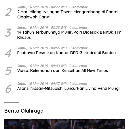
2
Sabtu, 16 Mar 2019 - 08:22 WIB
0 Komentar
2 Hari Hilang, Nelayan Tewas Mengambang di Pantai
Cipalawah Garut
3
Sabtu, 16 Mar 2019 - 08:28 WIB
0 Komentar
14 Tahun Terbunuhnya Munir, Polri Didesak Bentuk Tim
Khusus
4
Sabtu, 16 Mar 2019 - 08:55 WIB
0 Komentar
Prabowo Resmikan Kantor DPD Gerindra di Banten
5
Sabtu, 16 Mar 2019 - 09:03 WIB
0 Komentar
Video: Kelemahan dan Kelebihan All New Terios
6
Sabtu, 16 Mar 2019 - 09:37 WIB
0 Komentar
Aliansi Nissan-Mitsubishi Luncurkan Livina Versi Mungil
Berita Olahraga