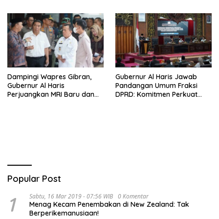
Ketahanan Pangan
Penguatan Kinerja,
Kekompakan Tim, dan
Integritas
Dampingi Wapres Gibran,
Gubernur Al Haris Jawab
Gubernur Al Haris
Pandangan Umum Fraksi
Perjuangkan MRI Baru dan
DPRD: Komitmen Perkuat
Tambahan Dokter Spesialis
Tata Kelola dan
untuk RSUD Raden Mattaher
Kesejahteraan Masyarakat
Popular Post
1
Sabtu, 16 Mar 2019 - 07:56 WIB
0 Komentar
Menag Kecam Penembakan di New Zealand: Tak
Berperikemanusiaan!