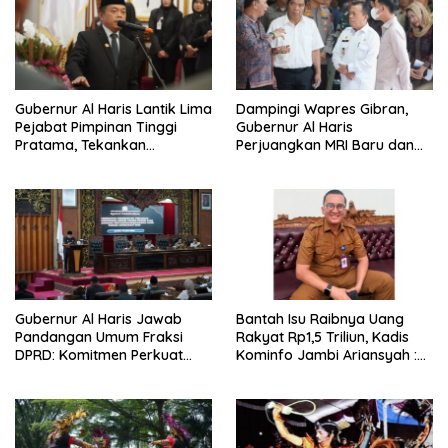
Gubernur Al Haris Lantik Lima
Dampingi Wapres Gibran,
Pejabat Pimpinan Tinggi
Gubernur Al Haris
Pratama, Tekankan
Perjuangkan MRI Baru dan
Penguatan Kinerja,
Tambahan Dokter Spesialis
Kekompakan Tim, dan
untuk RSUD Raden Mattaher
Integritas
Gubernur Al Haris Jawab
Bantah Isu Raibnya Uang
Pandangan Umum Fraksi
Rakyat Rp1,5 Triliun, Kadis
DPRD: Komitmen Perkuat
Kominfo Jambi Ariansyah :
Tata Kelola dan
Itu Hoaks dan Akumulasi
Kesejahteraan Masyarakat
Temuan Lintas Gubernur
Sejak 2002