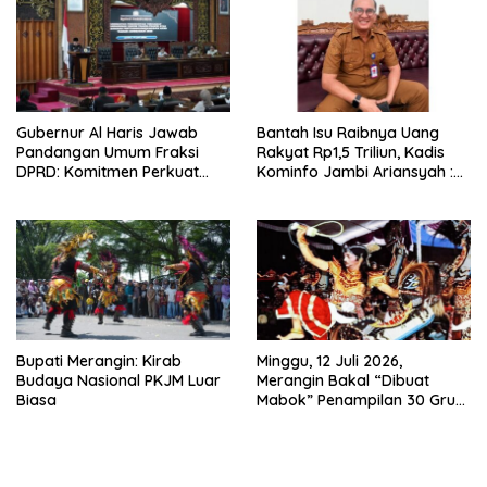
Integritas
Gubernur Al Haris Jawab
Bantah Isu Raibnya Uang
Pandangan Umum Fraksi
Rakyat Rp1,5 Triliun, Kadis
DPRD: Komitmen Perkuat
Kominfo Jambi Ariansyah :
Tata Kelola dan
Itu Hoaks dan Akumulasi
Kesejahteraan Masyarakat
Temuan Lintas Gubernur
Sejak 2002
Bupati Merangin: Kirab
Minggu, 12 Juli 2026,
Budaya Nasional PKJM Luar
Merangin Bakal “Dibuat
Biasa
Mabok” Penampilan 30 Grup
Jaranan Kuda Lumping