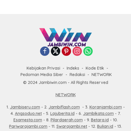
Kebijakan Privasi
Indeks
Kode Etik
Pedoman Media Siber
Redaksi
NETWORK
© 2024 Jambiwin.com - All Rights Reserved
NETWORK
1.
Jambiseru.com
- 2.
Jambiflash.com
- 3.
Koranjambi.com
-
4.
Angsoduo.net
- 5.
Lajuberita.id
- 6.
Jambikata.com
- 7.
Esamesta.com
- 8.
Pilardaerah.com
- 9.
Betara.id
- 10.
Pariwarajambi.com
- 11.
Swarajambi.net
- 12.
Bulian.id
- 13.