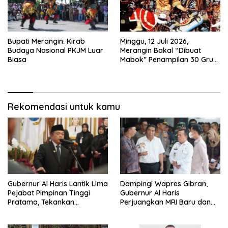
Bupati Merangin: Kirab
Minggu, 12 Juli 2026,
Budaya Nasional PKJM Luar
Merangin Bakal “Dibuat
Biasa
Mabok” Penampilan 30 Grup
Jaranan Kuda Lumping
Rekomendasi untuk kamu
Gubernur Al Haris Lantik Lima
Dampingi Wapres Gibran,
Pejabat Pimpinan Tinggi
Gubernur Al Haris
Pratama, Tekankan
Perjuangkan MRI Baru dan
Penguatan Kinerja,
Tambahan Dokter Spesialis
Kekompakan Tim, dan
untuk RSUD Raden Mattaher