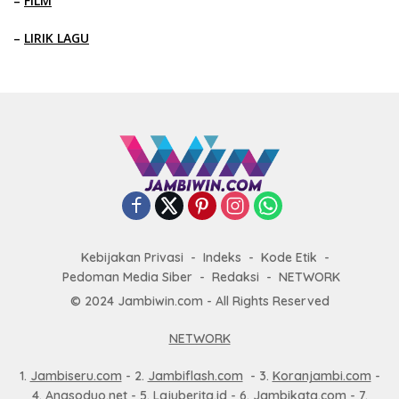
–
FILM
–
LIRIK LAGU
Kebijakan Privasi
Indeks
Kode Etik
Pedoman Media Siber
Redaksi
NETWORK
© 2024 Jambiwin.com - All Rights Reserved
NETWORK
1.
Jambiseru.com
- 2.
Jambiflash.com
- 3.
Koranjambi.com
-
4.
Angsoduo.net
- 5.
Lajuberita.id
- 6.
Jambikata.com
- 7.