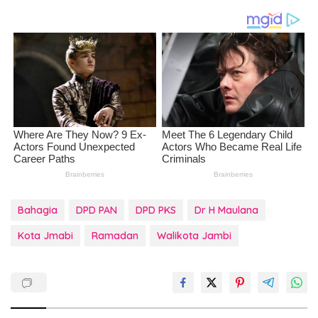
Bahagia
DPD PAN
DPD PKS
Dr H Maulana
Kota Jmabi
Ramadan
Walikota Jambi