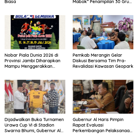
Biasa
Mabok” Penampilan 30 Grup
Jaranan Kuda Lumping
Nobar Piala Dunia 2026 di
Pemkab Merangin Gelar
Provinsi Jambi Diharapkan
Diskusi Bersama Tim Pra-
Mampu Menggerakkan
Revalidasi Kawasan Geopark
Ekonomi Pelaku UMKM
Dijadwalkan Buka Turnamen
Gubernur Al Haris Pimpin
Urawa Cup VI di Stadion
Rapat Evaluasi
Swarna Bhumi, Gubernur Al
Perkembangan Pelaksanaan
Haris Siap Berlaga Lawan
Kegiatan Pembangunan