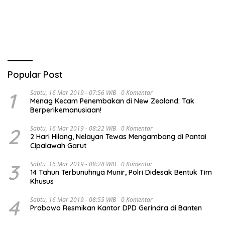
Tim Urawa
Triwulan II TA 2026
Popular Post
1
Sabtu, 16 Mar 2019 - 07:56 WIB
0 Komentar
Menag Kecam Penembakan di New Zealand: Tak
Berperikemanusiaan!
2
Sabtu, 16 Mar 2019 - 08:22 WIB
0 Komentar
2 Hari Hilang, Nelayan Tewas Mengambang di Pantai
Cipalawah Garut
3
Sabtu, 16 Mar 2019 - 08:28 WIB
0 Komentar
14 Tahun Terbunuhnya Munir, Polri Didesak Bentuk Tim
Khusus
4
Sabtu, 16 Mar 2019 - 08:55 WIB
0 Komentar
Prabowo Resmikan Kantor DPD Gerindra di Banten