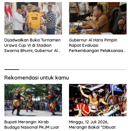
Dijadwalkan Buka Turnamen
Gubernur Al Haris Pimpin
Urawa Cup VI di Stadion
Rapat Evaluasi
Swarna Bhumi, Gubernur Al
Perkembangan Pelaksanaan
Haris Siap Berlaga Lawan
Kegiatan Pembangunan
Tim Urawa
Triwulan II TA 2026
Rekomendasi untuk kamu
Bupati Merangin: Kirab
Minggu, 12 Juli 2026,
Budaya Nasional PKJM Luar
Merangin Bakal “Dibuat