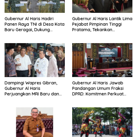
Gubernur Al Haris Hadiri
Gubernur Al Haris Lantik Lima
Panen Raya TNI di Desa Kota
Pejabat Pimpinan Tinggi
Baru Geragai, Dukung
Pratama, Tekankan
Ketahanan Pangan
Penguatan Kinerja,
Kekompakan Tim, dan
Integritas
Dampingi Wapres Gibran,
Gubernur Al Haris Jawab
Gubernur Al Haris
Pandangan Umum Fraksi
Perjuangkan MRI Baru dan
DPRD: Komitmen Perkuat
Tambahan Dokter Spesialis
Tata Kelola dan
untuk RSUD Raden Mattaher
Kesejahteraan Masyarakat