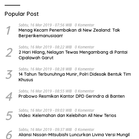
Popular Post
1
Sabtu, 16 Mar 2019 - 07:56 WIB
0 Komentar
Menag Kecam Penembakan di New Zealand: Tak
Berperikemanusiaan!
2
Sabtu, 16 Mar 2019 - 08:22 WIB
0 Komentar
2 Hari Hilang, Nelayan Tewas Mengambang di Pantai
Cipalawah Garut
3
Sabtu, 16 Mar 2019 - 08:28 WIB
0 Komentar
14 Tahun Terbunuhnya Munir, Polri Didesak Bentuk Tim
Khusus
4
Sabtu, 16 Mar 2019 - 08:55 WIB
0 Komentar
Prabowo Resmikan Kantor DPD Gerindra di Banten
5
Sabtu, 16 Mar 2019 - 09:03 WIB
0 Komentar
Video: Kelemahan dan Kelebihan All New Terios
6
Sabtu, 16 Mar 2019 - 09:37 WIB
0 Komentar
Aliansi Nissan-Mitsubishi Luncurkan Livina Versi Mungil