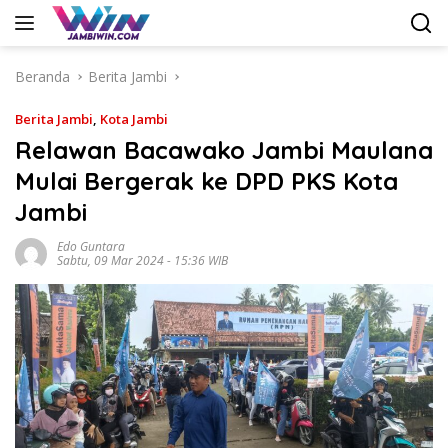
Langsung
ke
konten
Beranda
Berita Jambi
Berita Jambi
,
Kota Jambi
Relawan Bacawako Jambi Maulana
Mulai Bergerak ke DPD PKS Kota
Jambi
Edo Guntara
Sabtu, 09 Mar 2024 - 15:36 WIB