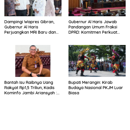
Dampingi Wapres Gibran,
Gubernur Al Haris Jawab
Gubernur Al Haris
Pandangan Umum Fraksi
Perjuangkan MRI Baru dan
DPRD: Komitmen Perkuat
Tambahan Dokter Spesialis
Tata Kelola dan
untuk RSUD Raden Mattaher
Kesejahteraan Masyarakat
Bantah Isu Raibnya Uang
Bupati Merangin: Kirab
Rakyat Rp1,5 Triliun, Kadis
Budaya Nasional PKJM Luar
Kominfo Jambi Ariansyah :
Biasa
Itu Hoaks dan Akumulasi
Temuan Lintas Gubernur
Sejak 2002