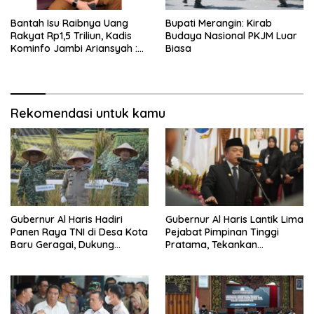
Bantah Isu Raibnya Uang
Bupati Merangin: Kirab
Rakyat Rp1,5 Triliun, Kadis
Budaya Nasional PKJM Luar
Kominfo Jambi Ariansyah :
Biasa
Itu Hoaks dan Akumulasi
Temuan Lintas Gubernur
Sejak 2002
Rekomendasi untuk kamu
Gubernur Al Haris Hadiri
Gubernur Al Haris Lantik Lima
Panen Raya TNI di Desa Kota
Pejabat Pimpinan Tinggi
Baru Geragai, Dukung
Pratama, Tekankan
Ketahanan Pangan
Penguatan Kinerja,
Kekompakan Tim, dan
Integritas