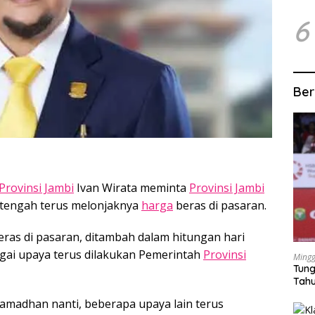
6
Ber
rovinsi Jambi
Ivan Wirata meminta
Provinsi Jambi
i tengah terus melonjaknya
harga
beras di pasaran.
ras di pasaran, ditambah dalam hitungan hari
gai upaya terus dilakukan Pemerintah
Provinsi
Mingg
Tung
Tahu
amadhan nanti, beberapa upaya lain terus