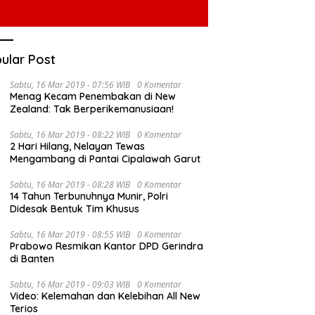
ular Post
Sabtu, 16 Mar 2019 - 07:56 WIB
0 Komentar
Menag Kecam Penembakan di New
Zealand: Tak Berperikemanusiaan!
Sabtu, 16 Mar 2019 - 08:22 WIB
0 Komentar
2 Hari Hilang, Nelayan Tewas
Mengambang di Pantai Cipalawah Garut
Sabtu, 16 Mar 2019 - 08:28 WIB
0 Komentar
14 Tahun Terbunuhnya Munir, Polri
Didesak Bentuk Tim Khusus
Sabtu, 16 Mar 2019 - 08:55 WIB
0 Komentar
Prabowo Resmikan Kantor DPD Gerindra
di Banten
Sabtu, 16 Mar 2019 - 09:03 WIB
0 Komentar
Video: Kelemahan dan Kelebihan All New
Terios