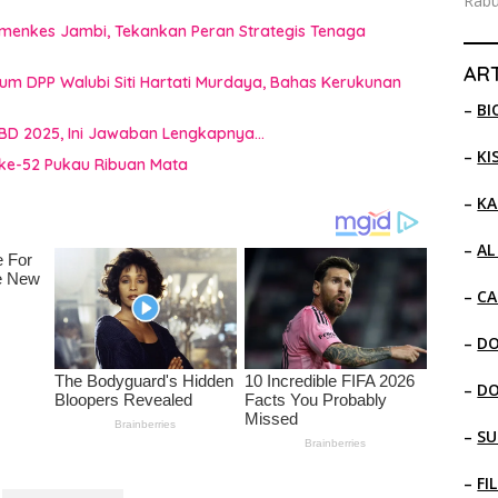
Rabu
emenkes Jambi, Tekankan Peran Strategis Tenaga
ART
mum DPP Walubi Siti Hartati Murdaya, Bahas Kerukunan
–
BI
BD 2025, Ini Jawaban Lengkapnya…
–
KI
ke-52 Pukau Ribuan Mata
–
KA
–
AL
–
CA
–
D
–
D
–
SU
–
FI