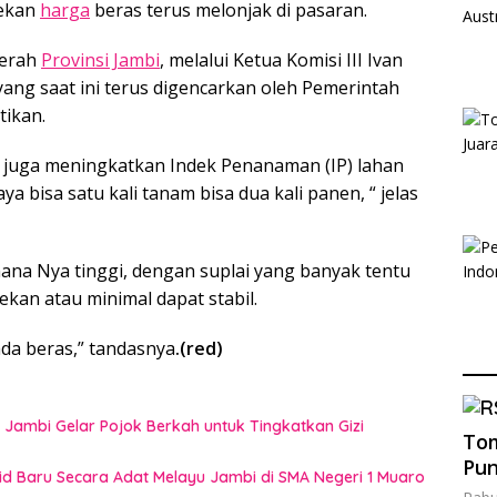
nekan
harga
beras terus melonjak di pasaran.
aerah
Provinsi Jambi
, melalui Ketua Komisi III Ivan
yang saat ini terus digencarkan oleh Pemerintah
tikan.
s juga meningkatkan Indek Penanaman (IP) lahan
 bisa satu kali tanam bisa dua kali panen, “ jelas
imana Nya tinggi, dengan suplai yang banyak tentu
ekan atau minimal dapat stabil.
ada beras,” tandasnya
.(red)
 Jambi Gelar Pojok Berkah untuk Tingkatkan Gizi
Tom
Pun
rid Baru Secara Adat Melayu Jambi di SMA Negeri 1 Muaro