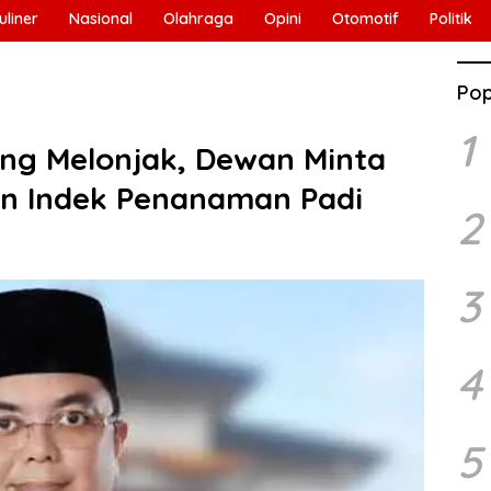
uliner
Nasional
Olahraga
Opini
Otomotif
Politik
Pop
1
ng Melonjak, Dewan Minta
an Indek Penanaman Padi
2
3
4
5