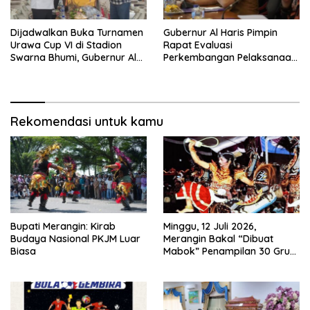
Dijadwalkan Buka Turnamen
Gubernur Al Haris Pimpin
Urawa Cup VI di Stadion
Rapat Evaluasi
Swarna Bhumi, Gubernur Al
Perkembangan Pelaksanaan
Haris Siap Berlaga Lawan
Kegiatan Pembangunan
Tim Urawa
Triwulan II TA 2026
Rekomendasi untuk kamu
Bupati Merangin: Kirab
Minggu, 12 Juli 2026,
Budaya Nasional PKJM Luar
Merangin Bakal “Dibuat
Biasa
Mabok” Penampilan 30 Grup
Jaranan Kuda Lumping