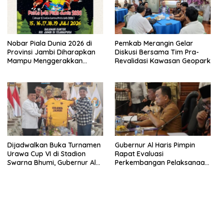
Nobar Piala Dunia 2026 di
Pemkab Merangin Gelar
Provinsi Jambi Diharapkan
Diskusi Bersama Tim Pra-
Mampu Menggerakkan
Revalidasi Kawasan Geopark
Ekonomi Pelaku UMKM
Dijadwalkan Buka Turnamen
Gubernur Al Haris Pimpin
Urawa Cup VI di Stadion
Rapat Evaluasi
Swarna Bhumi, Gubernur Al
Perkembangan Pelaksanaan
Haris Siap Berlaga Lawan
Kegiatan Pembangunan
Tim Urawa
Triwulan II TA 2026