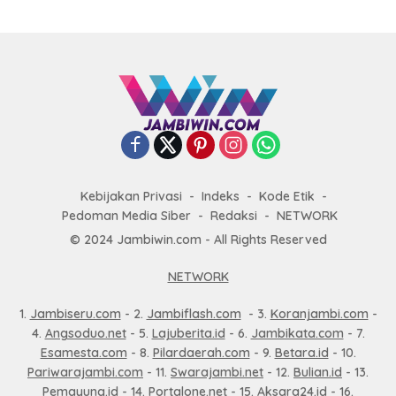
Kebijakan Privasi
Indeks
Kode Etik
Pedoman Media Siber
Redaksi
NETWORK
© 2024 Jambiwin.com - All Rights Reserved
NETWORK
1.
Jambiseru.com
- 2.
Jambiflash.com
- 3.
Koranjambi.com
-
4.
Angsoduo.net
- 5.
Lajuberita.id
- 6.
Jambikata.com
- 7.
Esamesta.com
- 8.
Pilardaerah.com
- 9.
Betara.id
- 10.
Pariwarajambi.com
- 11.
Swarajambi.net
- 12.
Bulian.id
- 13.
Pemayung.id
- 14.
Portalone.net
- 15.
Aksara24.id
- 16.