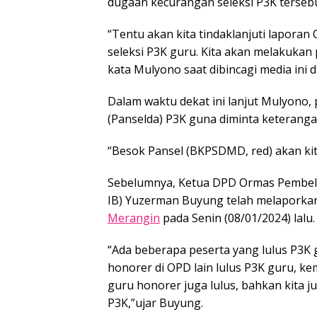
dugaan kecurangan seleksi P3K tersebu
“Tentu akan kita tindaklanjuti lapora
seleksi P3K guru. Kita akan melakukan
kata Mulyono saat dibincagi media ini 
Dalam waktu dekat ini lanjut Mulyono,
(Panselda) P3K guna diminta keteranga
“Besok Pansel (BKPSDMD, red) akan ki
Sebelumnya, Ketua DPD Ormas Pembela
IB) Yuzerman Buyung telah melaporkan
Merangin
pada Senin (08/01/2024) lalu.
“Ada beberapa peserta yang lulus P3K
honorer di OPD lain lulus P3K guru, k
guru honorer juga lulus, bahkan kita j
P3K,”ujar Buyung.