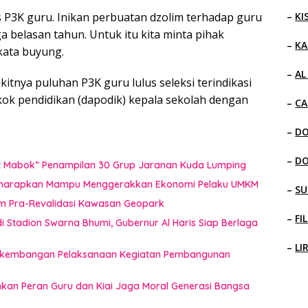
–
KI
s P3K guru. Inikan perbuatan dzolim terhadap guru
belasan tahun. Untuk itu kita minta pihak
–
KA
kata buyung.
–
AL
itnya puluhan P3K guru lulus seleksi terindikasi
kok pendidikan (dapodik) kepala sekolah dengan
–
CA
–
D
–
D
uat Mabok” Penampilan 30 Grup Jaranan Kuda Lumping
i Diharapkan Mampu Menggerakkan Ekonomi Pelaku UMKM
–
SU
im Pra-Revalidasi Kawasan Geopark
–
FI
 Stadion Swarna Bhumi, Gubernur Al Haris Siap Berlaga
–
LI
 Perkembangan Pelaksanaan Kegiatan Pembangunan
ankan Peran Guru dan Kiai Jaga Moral Generasi Bangsa