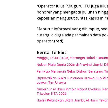
“Operator lulus P3K guru, TU juga lulu
honorer yang mengabdi puluhan hingga 
kepolisian mengusut tuntas kasus ini,”
Menurut informasi yang dihimpun, sedik
curang, diduga ada permainan data po
operator
.(red)
Berita Terkait
Minggu, 12 Juli 2026, Merangin Bakal “Dib
Nobar Piala Dunia 2026 di Provinsi Jamb
Pemkab Merangin Gelar Diskusi Bersama T
Dijadwalkan Buka Turnamen Urawa Cup VI di
Lawan Tim Urawa
Gubernur Al Haris Pimpin Rapat Evaluasi
Triwulan II TA 2026
Hadiri Pelantikan JKSN Jambi, Al Haris Tek