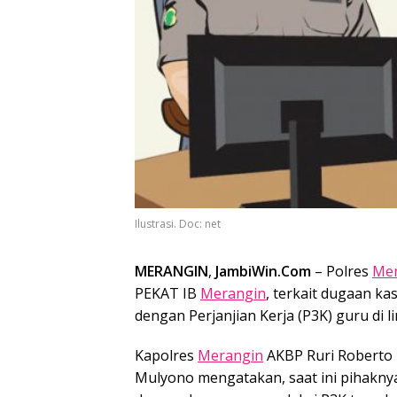
Ilustrasi. Doc: net
MERANGIN
,
JambiWin.Com
– Polres
Mer
PEKAT IB
Merangin
, terkait dugaan k
dengan Perjanjian Kerja (P3K) guru di
Kapolres
Merangin
AKBP Ruri Roberto 
Mulyono mengatakan, saat ini pihakny