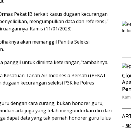
t.
n Ormas Pekat IB terkait kasus dugaan kecurangan
 penyelidikan, mengumpulkan data dan referensi,”
diruangannya. Kamis (11/01/2023).
 pihaknya akan memanggil Panitia Seleksi
n.
ta panggil untuk diminta keterangan,”tambahnya.
Clo
 Kesatuan Tanah Air Indonesia Bersatu (PEKAT-
Apa
 dugaan kecurangan seleksi P3K ke Polres
Pe
Kami
 guru dengan cara curang, bukan honorer guru,
emudian ada juga yang telah mengundurkan diri dari
ART
uga dapat data yang tak pernah honorer guru lulus
–
BI