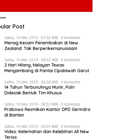
ular Post
Sabtu, 16 Mar 2019 - 07:56 WIB
0 Komentar
Menag Kecam Penembakan di New
Zealand: Tak Berperikemanusiaan!
Sabtu, 16 Mar 2019 - 08:22 WIB
0 Komentar
2 Hari Hilang, Nelayan Tewas
Mengambang di Pantai Cipalawah Garut
Sabtu, 16 Mar 2019 - 08:28 WIB
0 Komentar
14 Tahun Terbunuhnya Munir, Polri
Didesak Bentuk Tim Khusus
Sabtu, 16 Mar 2019 - 08:55 WIB
0 Komentar
Prabowo Resmikan Kantor DPD Gerindra
di Banten
Sabtu, 16 Mar 2019 - 09:03 WIB
0 Komentar
Video: Kelemahan dan Kelebihan All New
Terios