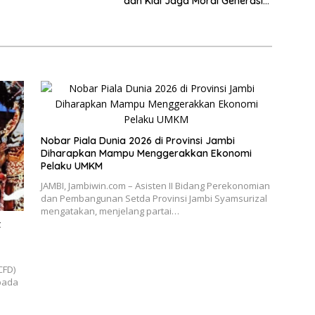
dan Kiai Jaga Moral Generasi
nan Triwulan II TA
Bangsa
Nobar Piala Dunia 2026 di Provinsi Jambi
Diharapkan Mampu Menggerakkan Ekonomi
Pelaku UMKM
JAMBI, Jambiwin.com – Asisten II Bidang Perekonomian
dan Pembangunan Setda Provinsi Jambi Syamsurizal
mengatakan, menjelang partai…
t
CFD)
pada