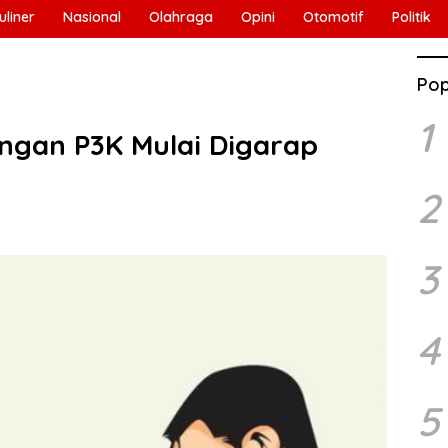
uliner
Nasional
Olahraga
Opini
Otomotif
Politik
Pop
1
ngan P3K Mulai Digarap
2
3
4
5