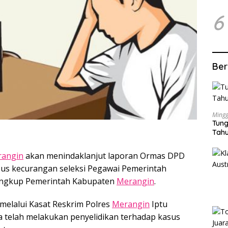
6
Ber
Mingg
Tung
Tahu
angin
akan menindaklanjut laporan Ormas DPD
asus kecurangan seleksi Pegawai Pemerintah
 lingkup Pemerintah Kabupaten
Merangin
.
melalui Kasat Reskrim Polres
Merangin
Iptu
a telah melakukan penyelidikan terhadap kasus