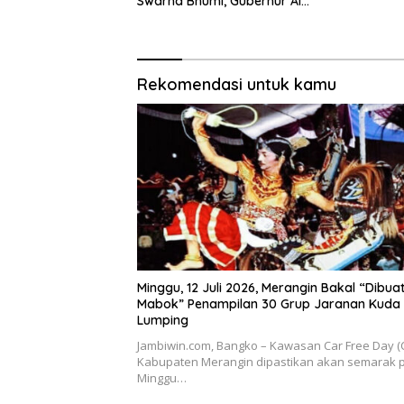
Swarna Bhumi, Gubernur Al
Pembangu
Haris Siap Berlaga Lawan Tim
2026
Urawa
Rekomendasi untuk kamu
Minggu, 12 Juli 2026, Merangin Bakal “Dibua
Mabok” Penampilan 30 Grup Jaranan Kuda
Lumping
Jambiwin.com, Bangko – Kawasan Car Free Day (
Kabupaten Merangin dipastikan akan semarak 
Minggu…