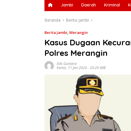
Jambi
Daerah
Kriminal
K
Beranda
Berita Jambi
Berita Jambi
,
Merangin
Kasus Dugaan Kecura
Polres Merangin
Edo Guntara
Kamis, 11 Jan 2024 - 20:20 WIB