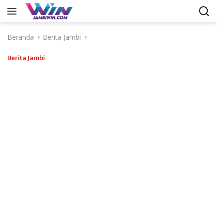
Langsung
ke
konten
Beranda
Berita Jambi
Berita Jambi