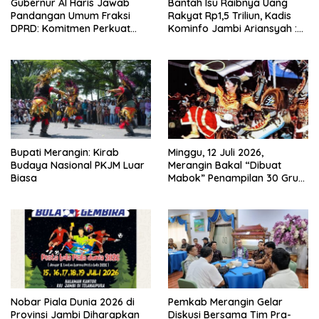
Gubernur Al Haris Jawab
Bantah Isu Raibnya Uang
Pandangan Umum Fraksi
Rakyat Rp1,5 Triliun, Kadis
DPRD: Komitmen Perkuat
Kominfo Jambi Ariansyah :
Tata Kelola dan
Itu Hoaks dan Akumulasi
Kesejahteraan Masyarakat
Temuan Lintas Gubernur
Sejak 2002
Bupati Merangin: Kirab
Minggu, 12 Juli 2026,
Budaya Nasional PKJM Luar
Merangin Bakal “Dibuat
Biasa
Mabok” Penampilan 30 Grup
Jaranan Kuda Lumping
Nobar Piala Dunia 2026 di
Pemkab Merangin Gelar
Provinsi Jambi Diharapkan
Diskusi Bersama Tim Pra-