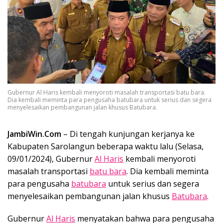
Gubernur Al Haris kembali menyoroti masalah transportasi batu bara.
Dia kembali meminta para pengusaha batubara untuk serius dan segera
menyelesaikan pembangunan jalan khusus Batubara.
JambiWin.Com
– Di tengah kunjungan kerjanya ke
Kabupaten Sarolangun beberapa waktu lalu (Selasa,
09/01/2024), Gubernur
Al Haris
kembali menyoroti
masalah transportasi
batu bara
. Dia kembali meminta
para pengusaha
batubara
untuk serius dan segera
menyelesaikan pembangunan jalan khusus
Batubara
.
Gubernur
Al Haris
menyatakan bahwa para pengusaha