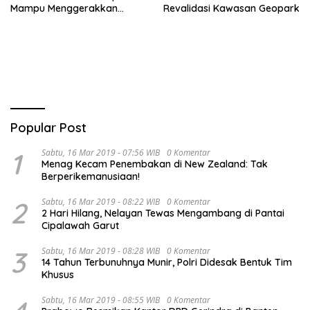
Mampu Menggerakkan
Revalidasi Kawasan Geopark
Ekonomi Pelaku UMKM
Popular Post
1
Sabtu, 16 Mar 2019 - 07:56 WIB
0 Komentar
Menag Kecam Penembakan di New Zealand: Tak
Berperikemanusiaan!
2
Sabtu, 16 Mar 2019 - 08:22 WIB
0 Komentar
2 Hari Hilang, Nelayan Tewas Mengambang di Pantai
Cipalawah Garut
3
Sabtu, 16 Mar 2019 - 08:28 WIB
0 Komentar
14 Tahun Terbunuhnya Munir, Polri Didesak Bentuk Tim
Khusus
Sabtu, 16 Mar 2019 - 08:55 WIB
0 Komentar