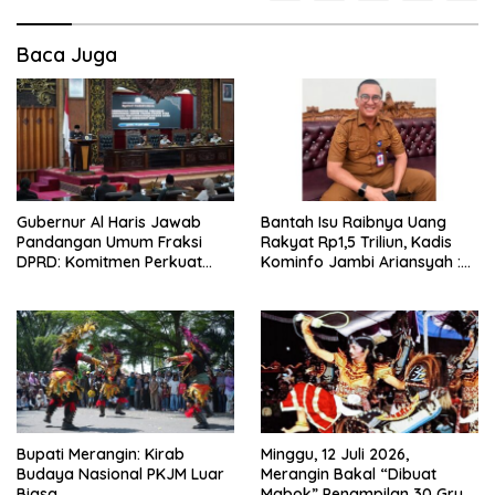
Baca Juga
Gubernur Al Haris Jawab
Bantah Isu Raibnya Uang
Pandangan Umum Fraksi
Rakyat Rp1,5 Triliun, Kadis
DPRD: Komitmen Perkuat
Kominfo Jambi Ariansyah :
Tata Kelola dan
Itu Hoaks dan Akumulasi
Kesejahteraan Masyarakat
Temuan Lintas Gubernur
Sejak 2002
Bupati Merangin: Kirab
Minggu, 12 Juli 2026,
Budaya Nasional PKJM Luar
Merangin Bakal “Dibuat
Biasa
Mabok” Penampilan 30 Grup