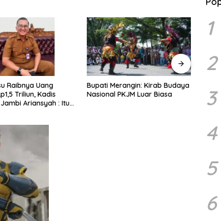
Pop
1
2
erangin: Kirab Budaya
Minggu, 12 Juli 2026, Merangin
Nobar
3
 PKJM Luar Biasa
Bakal “Dibuat Mabok”
Provi
Penampilan 30 Grup Jaranan
Mamp
Kuda Lumping
Ekon
4
5
6