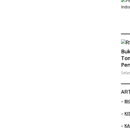
Buk
Tom
Pe
Sela
ART
–
BI
–
KI
–
KA