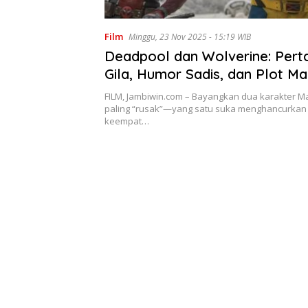
Film
Minggu, 23 Nov 2025 - 15:19 WIB
Deadpool dan Wolverine: Pert
Gila, Humor Sadis, dan Plot Ma
Terbaru
FILM, Jambiwin.com – Bayangkan dua karakter M
paling “rusak”—yang satu suka menghancurkan 
keempat…