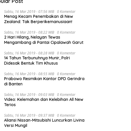
ular Post
Sabtu, 16 Mar 2019 - 07:56 WIB
0 Komentar
Menag Kecam Penembakan di New
Zealand: Tak Berperikemanusiaan!
Sabtu, 16 Mar 2019 - 08:22 WIB
0 Komentar
2 Hari Hilang, Nelayan Tewas
Mengambang di Pantai Cipalawah Garut
 Piala Dunia 2026 di
Pemkab Merangin Gelar Diskusi
D
Sabtu, 16 Mar 2019 - 08:28 WIB
0 Komentar
nsi Jambi Diharapkan
Bersama Tim Pra-Revalidasi
U
14 Tahun Terbunuhnya Munir, Polri
u Menggerakkan
Kawasan Geopark
S
Didesak Bentuk Tim Khusus
omi Pelaku UMKM
H
U
Sabtu, 16 Mar 2019 - 08:55 WIB
0 Komentar
Prabowo Resmikan Kantor DPD Gerindra
di Banten
Sabtu, 16 Mar 2019 - 09:03 WIB
0 Komentar
Video: Kelemahan dan Kelebihan All New
Terios
Sabtu, 16 Mar 2019 - 09:37 WIB
0 Komentar
Aliansi Nissan-Mitsubishi Luncurkan Livina
Versi Mungil