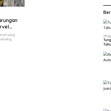
Ber
arungan
rvel
arvel yang
Mingg
dinding
Tung
Tahu