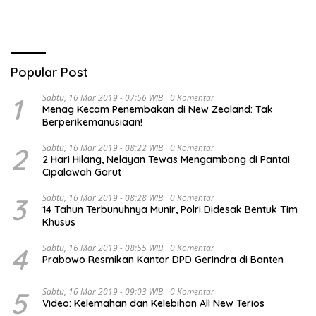
Gubernur Jambi 2024-2029
Popular Post
1
Sabtu, 16 Mar 2019 - 07:56 WIB
0 Komentar
Menag Kecam Penembakan di New Zealand: Tak
Berperikemanusiaan!
2
Sabtu, 16 Mar 2019 - 08:22 WIB
0 Komentar
2 Hari Hilang, Nelayan Tewas Mengambang di Pantai
Cipalawah Garut
3
Sabtu, 16 Mar 2019 - 08:28 WIB
0 Komentar
14 Tahun Terbunuhnya Munir, Polri Didesak Bentuk Tim
Khusus
4
Sabtu, 16 Mar 2019 - 08:55 WIB
0 Komentar
Prabowo Resmikan Kantor DPD Gerindra di Banten
5
Sabtu, 16 Mar 2019 - 09:03 WIB
0 Komentar
Video: Kelemahan dan Kelebihan All New Terios