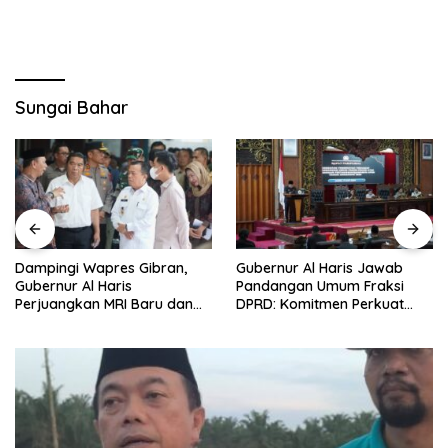
Sungai Bahar
Gubernur Al Haris Jawab
Bantah Isu Raibnya Uang
Pandangan Umum Fraksi
Rakyat Rp1,5 Triliun, Kadis
DPRD: Komitmen Perkuat
Kominfo Jambi Ariansyah :
Tata Kelola dan
Itu Hoaks dan Akumulasi
Kesejahteraan Masyarakat
Temuan Lintas Gubernur
Sejak 2002