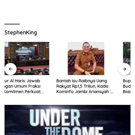
StephenKing
Bantah Isu Raibnya Uang
Bupati Merangin: Kirab
Rakyat Rp1,5 Triliun, Kadis
Budaya Nasional PKJM Luar
Kominfo Jambi Ariansyah :
Biasa
Itu Hoaks dan Akumulasi
Temuan Lintas Gubernur
Sejak 2002