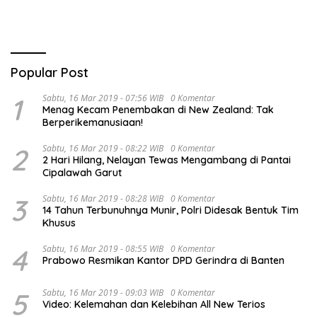
Popular Post
1
Sabtu, 16 Mar 2019 - 07:56 WIB
0 Komentar
Menag Kecam Penembakan di New Zealand: Tak
Berperikemanusiaan!
2
Sabtu, 16 Mar 2019 - 08:22 WIB
0 Komentar
2 Hari Hilang, Nelayan Tewas Mengambang di Pantai
Cipalawah Garut
3
Sabtu, 16 Mar 2019 - 08:28 WIB
0 Komentar
14 Tahun Terbunuhnya Munir, Polri Didesak Bentuk Tim
Khusus
4
Sabtu, 16 Mar 2019 - 08:55 WIB
0 Komentar
Prabowo Resmikan Kantor DPD Gerindra di Banten
5
Sabtu, 16 Mar 2019 - 09:03 WIB
0 Komentar
Video: Kelemahan dan Kelebihan All New Terios