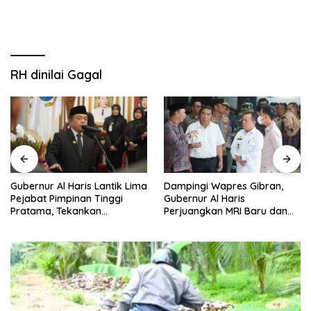
RH dinilai Gagal
Dampingi Wapres Gibran,
Gubernur Al Haris Jawab
Gubernur Al Haris
Pandangan Umum Fraksi
Perjuangkan MRI Baru dan
DPRD: Komitmen Perkuat
Tambahan Dokter Spesialis
Tata Kelola dan
untuk RSUD Raden Mattaher
Kesejahteraan Masyarakat