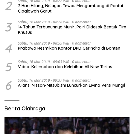
2
Sabtu, 16 Mar 2019 - 08:22 WIB
0 Komentar
2 Hari Hilang, Nelayan Tewas Mengambang di Pantai
Cipalawah Garut
3
Sabtu, 16 Mar 2019 - 08:28 WIB
0 Komentar
14 Tahun Terbunuhnya Munir, Polri Didesak Bentuk Tim
Khusus
4
Sabtu, 16 Mar 2019 - 08:55 WIB
0 Komentar
Prabowo Resmikan Kantor DPD Gerindra di Banten
5
Sabtu, 16 Mar 2019 - 09:03 WIB
0 Komentar
Video: Kelemahan dan Kelebihan All New Terios
6
Sabtu, 16 Mar 2019 - 09:37 WIB
0 Komentar
Aliansi Nissan-Mitsubishi Luncurkan Livina Versi Mungil
Berita Olahraga