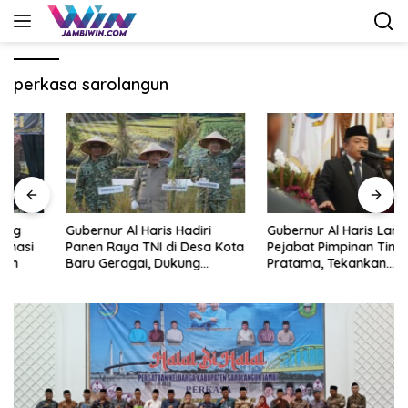
Langsung
ke
konten
perkasa sarolangun
Gubernur Al Haris Hadiri
Gubernur Al Haris Lantik Lima
Panen Raya TNI di Desa Kota
Pejabat Pimpinan Tinggi
Baru Geragai, Dukung
Pratama, Tekankan
Ketahanan Pangan
Penguatan Kinerja,
Kekompakan Tim, dan
Integritas