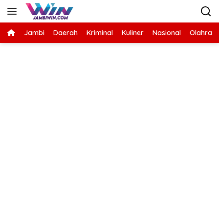
Langsung
ke
konten
Jambi
Daerah
Kriminal
Kuliner
Nasional
Olahrag