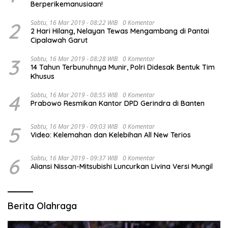
Berperikemanusiaan!
2
Sabtu, 16 Mar 2019 - 08:22 WIB
0 Komentar
2 Hari Hilang, Nelayan Tewas Mengambang di Pantai
Cipalawah Garut
3
Sabtu, 16 Mar 2019 - 08:28 WIB
0 Komentar
14 Tahun Terbunuhnya Munir, Polri Didesak Bentuk Tim
Khusus
4
Sabtu, 16 Mar 2019 - 08:55 WIB
0 Komentar
Prabowo Resmikan Kantor DPD Gerindra di Banten
5
Sabtu, 16 Mar 2019 - 09:03 WIB
0 Komentar
Video: Kelemahan dan Kelebihan All New Terios
6
Sabtu, 16 Mar 2019 - 09:37 WIB
0 Komentar
Aliansi Nissan-Mitsubishi Luncurkan Livina Versi Mungil
Berita Olahraga