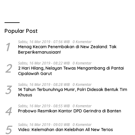
Popular Post
1
Sabtu, 16 Mar 2019 - 07:56 WIB
0 Komentar
Menag Kecam Penembakan di New Zealand: Tak
Berperikemanusiaan!
2
Sabtu, 16 Mar 2019 - 08:22 WIB
0 Komentar
2 Hari Hilang, Nelayan Tewas Mengambang di Pantai
Cipalawah Garut
3
Sabtu, 16 Mar 2019 - 08:28 WIB
0 Komentar
14 Tahun Terbunuhnya Munir, Polri Didesak Bentuk Tim
Khusus
4
Sabtu, 16 Mar 2019 - 08:55 WIB
0 Komentar
Prabowo Resmikan Kantor DPD Gerindra di Banten
5
Sabtu, 16 Mar 2019 - 09:03 WIB
0 Komentar
Video: Kelemahan dan Kelebihan All New Terios