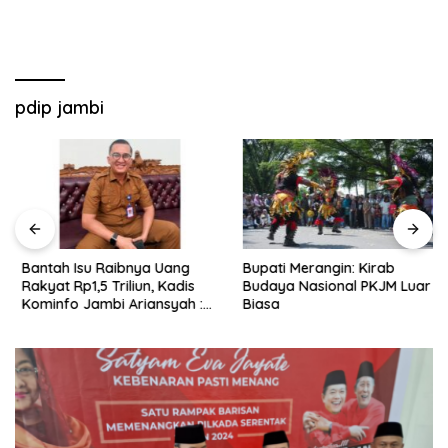
pdip jambi
Bantah Isu Raibnya Uang
Bupati Merangin: Kirab
Rakyat Rp1,5 Triliun, Kadis
Budaya Nasional PKJM Luar
Kominfo Jambi Ariansyah :
Biasa
Itu Hoaks dan Akumulasi
Temuan Lintas Gubernur
Sejak 2002