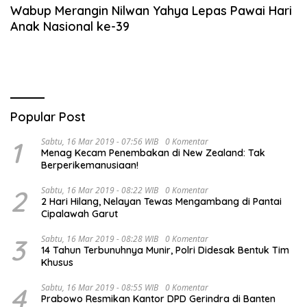
Wabup Merangin Nilwan Yahya Lepas Pawai Hari
Anak Nasional ke-39
Popular Post
1
Sabtu, 16 Mar 2019 - 07:56 WIB
0 Komentar
Menag Kecam Penembakan di New Zealand: Tak
Berperikemanusiaan!
2
Sabtu, 16 Mar 2019 - 08:22 WIB
0 Komentar
2 Hari Hilang, Nelayan Tewas Mengambang di Pantai
Cipalawah Garut
3
Sabtu, 16 Mar 2019 - 08:28 WIB
0 Komentar
14 Tahun Terbunuhnya Munir, Polri Didesak Bentuk Tim
Khusus
4
Sabtu, 16 Mar 2019 - 08:55 WIB
0 Komentar
Prabowo Resmikan Kantor DPD Gerindra di Banten