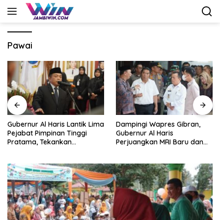
Langsung
ke
konten
Pawai
Dampingi Wapres Gibran,
Gubernur Al Haris Jawab
Gubernur Al Haris
Pandangan Umum Fraksi
Perjuangkan MRI Baru dan
DPRD: Komitmen Perkuat
Tambahan Dokter Spesialis
Tata Kelola dan
untuk RSUD Raden Mattaher
Kesejahteraan Masyarakat