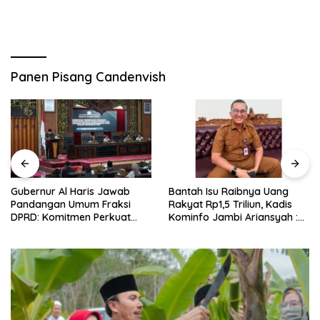
Panen Pisang Candenvish
Gubernur Al Haris Jawab
Bantah Isu Raibnya Uang
Pandangan Umum Fraksi
Rakyat Rp1,5 Triliun, Kadis
DPRD: Komitmen Perkuat
Kominfo Jambi Ariansyah :
Tata Kelola dan
Itu Hoaks dan Akumulasi
Kesejahteraan Masyarakat
Temuan Lintas Gubernur
Sejak 2002