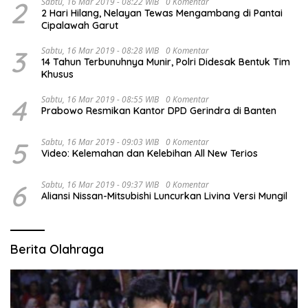
2
Sabtu, 16 Mar 2019 - 08:22 WIB
0 Komentar
2 Hari Hilang, Nelayan Tewas Mengambang di Pantai
Cipalawah Garut
3
Sabtu, 16 Mar 2019 - 08:28 WIB
0 Komentar
14 Tahun Terbunuhnya Munir, Polri Didesak Bentuk Tim
Khusus
4
Sabtu, 16 Mar 2019 - 08:55 WIB
0 Komentar
Prabowo Resmikan Kantor DPD Gerindra di Banten
5
Sabtu, 16 Mar 2019 - 09:03 WIB
0 Komentar
Video: Kelemahan dan Kelebihan All New Terios
6
Sabtu, 16 Mar 2019 - 09:37 WIB
0 Komentar
Aliansi Nissan-Mitsubishi Luncurkan Livina Versi Mungil
Berita Olahraga