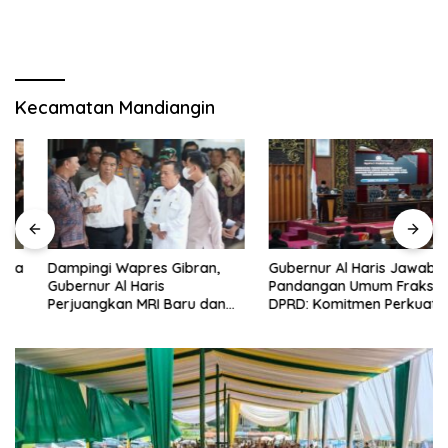
Kecamatan Mandiangin
Dampingi Wapres Gibran,
Gubernur Al Haris Jawab
Gubernur Al Haris
Pandangan Umum Fraksi
Perjuangkan MRI Baru dan
DPRD: Komitmen Perkuat
Tambahan Dokter Spesialis
Tata Kelola dan
untuk RSUD Raden Mattaher
Kesejahteraan Masyarakat