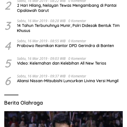
2
Sabtu, 16 Mar 2019 - 08:22 WIB
0 Komentar
2 Hari Hilang, Nelayan Tewas Mengambang di Pantai
Cipalawah Garut
3
Sabtu, 16 Mar 2019 - 08:28 WIB
0 Komentar
14 Tahun Terbunuhnya Munir, Polri Didesak Bentuk Tim
Khusus
4
Sabtu, 16 Mar 2019 - 08:55 WIB
0 Komentar
Prabowo Resmikan Kantor DPD Gerindra di Banten
5
Sabtu, 16 Mar 2019 - 09:03 WIB
0 Komentar
Video: Kelemahan dan Kelebihan All New Terios
6
Sabtu, 16 Mar 2019 - 09:37 WIB
0 Komentar
Aliansi Nissan-Mitsubishi Luncurkan Livina Versi Mungil
Berita Olahraga