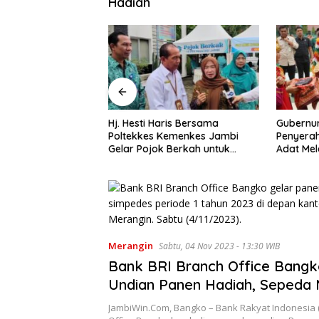
Hadiah
ris Bersama
Gubernur Al Haris Apresiasi
Gubernur
Kemenkes Jambi
Penyerahan Murid Baru Secara
Poltekke
 Berkah untuk
Adat Melayu Jambi di SMA
Tekankan
Gizi Masyarakat
Negeri 1 Muaro Jambi
Tenaga 
Promosi
Merangin
Sabtu, 04 Nov 2023 - 13:30 WIB
Bank BRI Branch Office Bangk
Undian Panen Hadiah, Sepeda
hingga Mobil Suzuki XL7 Zeta 
JambiWin.Com, Bangko – Bank Rakyat Indonesia (