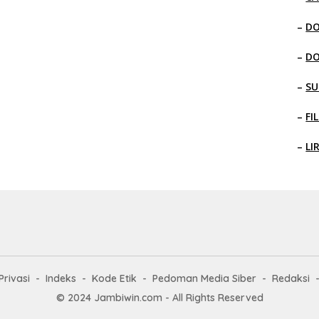
–
D
–
D
–
SU
–
FI
–
LI
Privasi
Indeks
Kode Etik
Pedoman Media Siber
Redaksi
© 2024 Jambiwin.com - All Rights Reserved