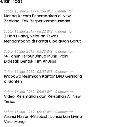
ular Post
Sabtu, 16 Mar 2019 - 07:56 WIB
0 Komentar
Menag Kecam Penembakan di New
Zealand: Tak Berperikemanusiaan!
Sabtu, 16 Mar 2019 - 08:22 WIB
0 Komentar
G
2 Hari Hilang, Nelayan Tewas
S
Mengambang di Pantai Cipalawah Garut
W
i M. Syukur Sampaikan
Megah dan Spektakuler,
Sabtu, 16 Mar 2019 - 08:28 WIB
0 Komentar
apan APBD 2025, Ini
Pembukaan MTQH ke-52 Pukau
14 Tahun Terbunuhnya Munir, Polri
ban Lengkapnya…
Ribuan Mata
Didesak Bentuk Tim Khusus
Sabtu, 16 Mar 2019 - 08:55 WIB
0 Komentar
Prabowo Resmikan Kantor DPD Gerindra
di Banten
Sabtu, 16 Mar 2019 - 09:03 WIB
0 Komentar
Video: Kelemahan dan Kelebihan All New
Terios
Sabtu, 16 Mar 2019 - 09:37 WIB
0 Komentar
Aliansi Nissan-Mitsubishi Luncurkan Livina
Versi Mungil