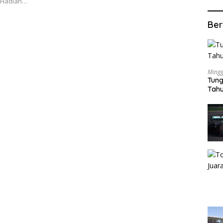
n Hadiah…
Ber
Mingg
Tung
Tahu