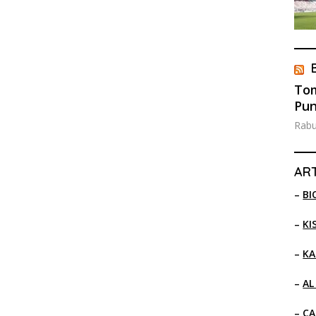
Tom
Pun
Rabu
ART
–
BI
–
KI
–
KA
–
AL
–
CA