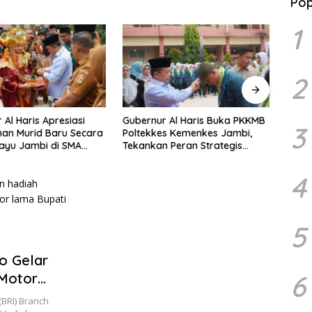
Pop
1
2
 Al Haris Buka PKKMB
Gubernur Al Haris Terima
Bupat
3
s Kemenkes Jambi,
Audiensi Ketua Umum DPP
Tangg
 Peran Strategis
Walubi Siti Hartati Murdaya,
Jawa
Kesehatan dan
Bahas Kerukunan dan
 Kesehatan
Pemberdayaan Umat
4
5
o Gelar
6
 Motor
MT
BRI) Branch