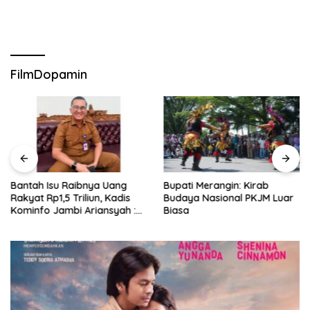
FilmDopamin
Bantah Isu Raibnya Uang
Bupati Merangin: Kirab
Rakyat Rp1,5 Triliun, Kadis
Budaya Nasional PKJM Luar
Kominfo Jambi Ariansyah :
Biasa
Itu Hoaks dan Akumulasi
Temuan Lintas Gubernur
Sejak 2002