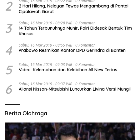
2
Sabtu, 16 Mar 2019 - 08:22 WIB
0 Komentar
2 Hari Hilang, Nelayan Tewas Mengambang di Pantai
Cipalawah Garut
3
Sabtu, 16 Mar 2019 - 08:28 WIB
0 Komentar
14 Tahun Terbunuhnya Munir, Polri Didesak Bentuk Tim
Khusus
4
Sabtu, 16 Mar 2019 - 08:55 WIB
0 Komentar
Prabowo Resmikan Kantor DPD Gerindra di Banten
5
Sabtu, 16 Mar 2019 - 09:03 WIB
0 Komentar
Video: Kelemahan dan Kelebihan All New Terios
6
Sabtu, 16 Mar 2019 - 09:37 WIB
0 Komentar
Aliansi Nissan-Mitsubishi Luncurkan Livina Versi Mungil
Berita Olahraga