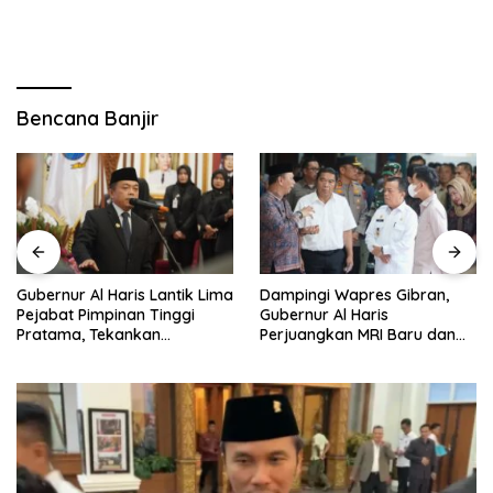
Bencana Banjir
Dampingi Wapres Gibran,
Gubernur Al Haris Jawab
Gubernur Al Haris
Pandangan Umum Fraksi
Perjuangkan MRI Baru dan
DPRD: Komitmen Perkuat
Tambahan Dokter Spesialis
Tata Kelola dan
untuk RSUD Raden Mattaher
Kesejahteraan Masyarakat