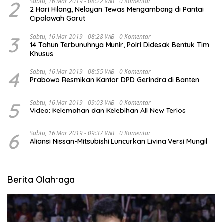
2
Sabtu, 16 Mar 2019 - 08:22 WIB
0 Komentar
2 Hari Hilang, Nelayan Tewas Mengambang di Pantai
Cipalawah Garut
3
Sabtu, 16 Mar 2019 - 08:28 WIB
0 Komentar
14 Tahun Terbunuhnya Munir, Polri Didesak Bentuk Tim
Khusus
4
Sabtu, 16 Mar 2019 - 08:55 WIB
0 Komentar
Prabowo Resmikan Kantor DPD Gerindra di Banten
5
Sabtu, 16 Mar 2019 - 09:03 WIB
0 Komentar
Video: Kelemahan dan Kelebihan All New Terios
6
Sabtu, 16 Mar 2019 - 09:37 WIB
0 Komentar
Aliansi Nissan-Mitsubishi Luncurkan Livina Versi Mungil
Berita Olahraga