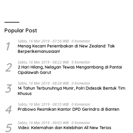
Popular Post
1
Sabtu, 16 Mar 2019 - 07:56 WIB
0 Komentar
Menag Kecam Penembakan di New Zealand: Tak
Berperikemanusiaan!
2
Sabtu, 16 Mar 2019 - 08:22 WIB
0 Komentar
2 Hari Hilang, Nelayan Tewas Mengambang di Pantai
Cipalawah Garut
3
Sabtu, 16 Mar 2019 - 08:28 WIB
0 Komentar
14 Tahun Terbunuhnya Munir, Polri Didesak Bentuk Tim
Khusus
4
Sabtu, 16 Mar 2019 - 08:55 WIB
0 Komentar
Prabowo Resmikan Kantor DPD Gerindra di Banten
5
Sabtu, 16 Mar 2019 - 09:03 WIB
0 Komentar
Video: Kelemahan dan Kelebihan All New Terios