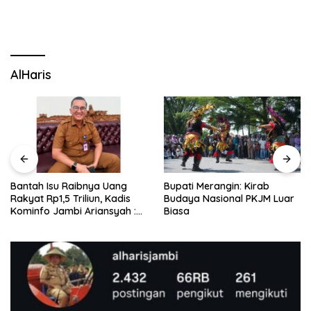
AlHaris
Bantah Isu Raibnya Uang
Bupati Merangin: Kirab
Rakyat Rp1,5 Triliun, Kadis
Budaya Nasional PKJM Luar
Kominfo Jambi Ariansyah :
Biasa
Itu Hoaks dan Akumulasi
Temuan Lintas Gubernur
Sejak 2002