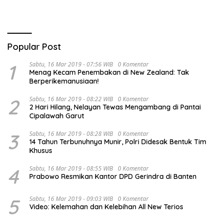
Al Haris
Popular Post
1
Sabtu, 16 Mar 2019 - 07:56 WIB
0 Komentar
Menag Kecam Penembakan di New Zealand: Tak
Berperikemanusiaan!
2
Sabtu, 16 Mar 2019 - 08:22 WIB
0 Komentar
2 Hari Hilang, Nelayan Tewas Mengambang di Pantai
Cipalawah Garut
3
Sabtu, 16 Mar 2019 - 08:28 WIB
0 Komentar
14 Tahun Terbunuhnya Munir, Polri Didesak Bentuk Tim
Khusus
4
Sabtu, 16 Mar 2019 - 08:55 WIB
0 Komentar
Prabowo Resmikan Kantor DPD Gerindra di Banten
5
Sabtu, 16 Mar 2019 - 09:03 WIB
0 Komentar
Video: Kelemahan dan Kelebihan All New Terios