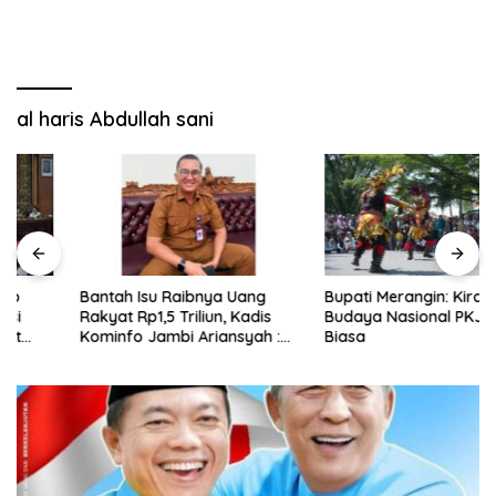
al haris Abdullah sani
Bantah Isu Raibnya Uang
Bupati Merangin: Kirab
Rakyat Rp1,5 Triliun, Kadis
Budaya Nasional PKJM Luar
Kominfo Jambi Ariansyah :
Biasa
Itu Hoaks dan Akumulasi
Temuan Lintas Gubernur
Sejak 2002