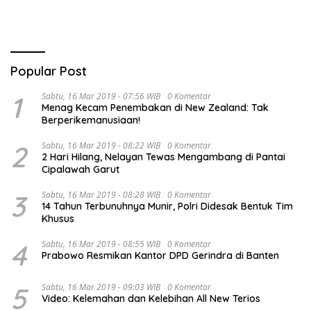
Popular Post
1
Sabtu, 16 Mar 2019 - 07:56 WIB
0 Komentar
Menag Kecam Penembakan di New Zealand: Tak
Berperikemanusiaan!
2
Sabtu, 16 Mar 2019 - 08:22 WIB
0 Komentar
2 Hari Hilang, Nelayan Tewas Mengambang di Pantai
Cipalawah Garut
3
Sabtu, 16 Mar 2019 - 08:28 WIB
0 Komentar
14 Tahun Terbunuhnya Munir, Polri Didesak Bentuk Tim
Khusus
4
Sabtu, 16 Mar 2019 - 08:55 WIB
0 Komentar
Prabowo Resmikan Kantor DPD Gerindra di Banten
5
Sabtu, 16 Mar 2019 - 09:03 WIB
0 Komentar
Video: Kelemahan dan Kelebihan All New Terios