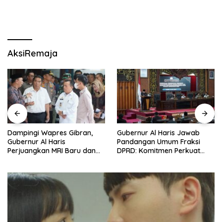
AksiRemaja
Dampingi Wapres Gibran,
Gubernur Al Haris Jawab
Gubernur Al Haris
Pandangan Umum Fraksi
Perjuangkan MRI Baru dan
DPRD: Komitmen Perkuat
Tambahan Dokter Spesialis
Tata Kelola dan
untuk RSUD Raden Mattaher
Kesejahteraan Masyarakat