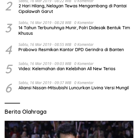
2
Sabtu, 16 Mar 2019 - 08:22 WIB
0 Komentar
2 Hari Hilang, Nelayan Tewas Mengambang di Pantai
Cipalawah Garut
3
Sabtu, 16 Mar 2019 - 08:28 WIB
0 Komentar
14 Tahun Terbunuhnya Munir, Polri Didesak Bentuk Tim
Khusus
4
Sabtu, 16 Mar 2019 - 08:55 WIB
0 Komentar
Prabowo Resmikan Kantor DPD Gerindra di Banten
5
Sabtu, 16 Mar 2019 - 09:03 WIB
0 Komentar
Video: Kelemahan dan Kelebihan All New Terios
6
Sabtu, 16 Mar 2019 - 09:37 WIB
0 Komentar
Aliansi Nissan-Mitsubishi Luncurkan Livina Versi Mungil
Berita Olahraga