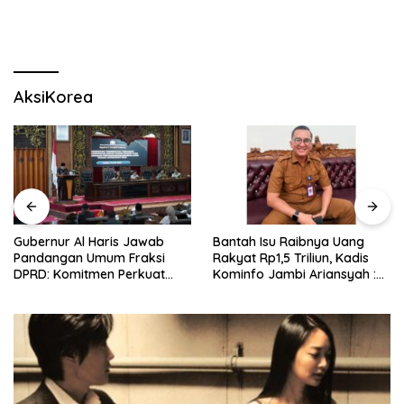
AksiKorea
Bantah Isu Raibnya Uang
Bupati Merangin: Kirab
Rakyat Rp1,5 Triliun, Kadis
Budaya Nasional PKJM Luar
Kominfo Jambi Ariansyah :
Biasa
Itu Hoaks dan Akumulasi
Temuan Lintas Gubernur
Sejak 2002