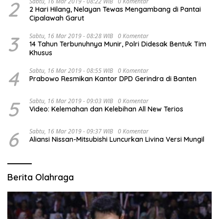
2
Sabtu, 16 Mar 2019 - 08:22 WIB
0 Komentar
2 Hari Hilang, Nelayan Tewas Mengambang di Pantai
Cipalawah Garut
3
Sabtu, 16 Mar 2019 - 08:28 WIB
0 Komentar
14 Tahun Terbunuhnya Munir, Polri Didesak Bentuk Tim
Khusus
4
Sabtu, 16 Mar 2019 - 08:55 WIB
0 Komentar
Prabowo Resmikan Kantor DPD Gerindra di Banten
5
Sabtu, 16 Mar 2019 - 09:03 WIB
0 Komentar
Video: Kelemahan dan Kelebihan All New Terios
6
Sabtu, 16 Mar 2019 - 09:37 WIB
0 Komentar
Aliansi Nissan-Mitsubishi Luncurkan Livina Versi Mungil
Berita Olahraga