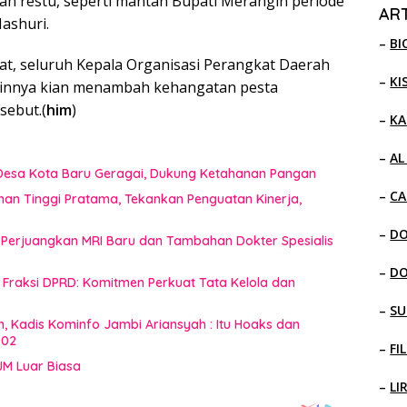
an restu, seperti mantan Bupati Merangin periode
ART
ashuri.
–
BI
at, seluruh Kepala Organisasi Perangkat Daerah
–
KI
lainnya kian menambah kehangatan pesta
sebut.(
him
)
–
KA
–
AL
i Desa Kota Baru Geragai, Dukung Ketahanan Pangan
–
CA
inan Tinggi Pratama, Tekankan Penguatan Kinerja,
–
D
 Perjuangkan MRI Baru dan Tambahan Dokter Spesialis
–
D
raksi DPRD: Komitmen Perkuat Tata Kelola dan
–
SU
n, Kadis Kominfo Jambi Ariansyah : Itu Hoaks dan
002
–
FI
JM Luar Biasa
–
LI