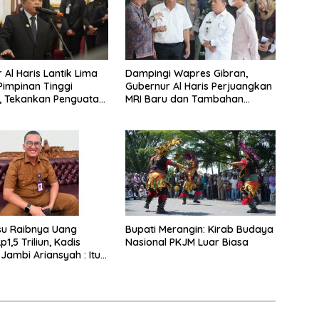
 Al Haris Lantik Lima
Dampingi Wapres Gibran,
Pimpinan Tinggi
Gubernur Al Haris Perjuangkan
, Tekankan Penguatan
MRI Baru dan Tambahan
 Kekompakan Tim, dan
Dokter Spesialis untuk RSUD
s
Raden Mattaher
su Raibnya Uang
Bupati Merangin: Kirab Budaya
1,5 Triliun, Kadis
Nasional PKJM Luar Biasa
Jambi Ariansyah : Itu
an Akumulasi Temuan
ubernur Sejak 2002