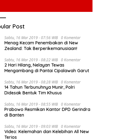
ular Post
Sabtu, 16 Mar 2019 - 07:56 WIB
0 Komentar
Menag Kecam Penembakan di New
Zealand: Tak Berperikemanusiaan!
Sabtu, 16 Mar 2019 - 08:22 WIB
0 Komentar
2 Hari Hilang, Nelayan Tewas
Mengambang di Pantai Cipalawah Garut
Sabtu, 16 Mar 2019 - 08:28 WIB
0 Komentar
14 Tahun Terbunuhnya Munir, Polri
Didesak Bentuk Tim Khusus
Sabtu, 16 Mar 2019 - 08:55 WIB
0 Komentar
Prabowo Resmikan Kantor DPD Gerindra
di Banten
Sabtu, 16 Mar 2019 - 09:03 WIB
0 Komentar
Video: Kelemahan dan Kelebihan All New
Terios