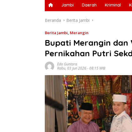
Jambi
Daerah
Kriminal
K
Beranda
Berita Jambi
Berita Jambi
,
Merangin
Bupati Merangin dan 
Pernikahan Putri Sekd
Edo Guntara
Rabu, 03 Jun 2026 - 08:15 WIB