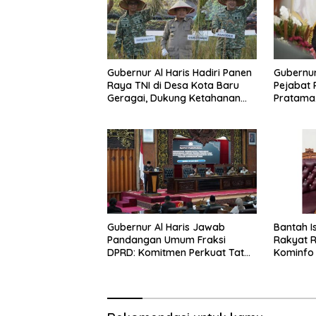
Gubernur Al Haris Hadiri Panen
Gubernur
Raya TNI di Desa Kota Baru
Pejabat 
Geragai, Dukung Ketahanan
Pratama
Pangan
Kinerja,
Integrita
Gubernur Al Haris Jawab
Bantah I
Pandangan Umum Fraksi
Rakyat Rp
DPRD: Komitmen Perkuat Tata
Kominfo 
Kelola dan Kesejahteraan
Hoaks d
Masyarakat
Lintas G