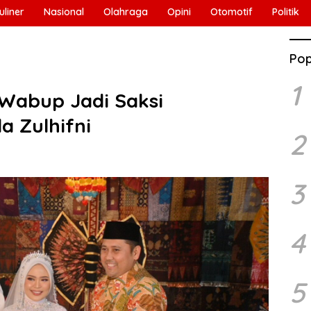
uliner
Nasional
Olahraga
Opini
Otomotif
Politik
Pop
1
Wabup Jadi Saksi
a Zulhifni
2
3
4
5