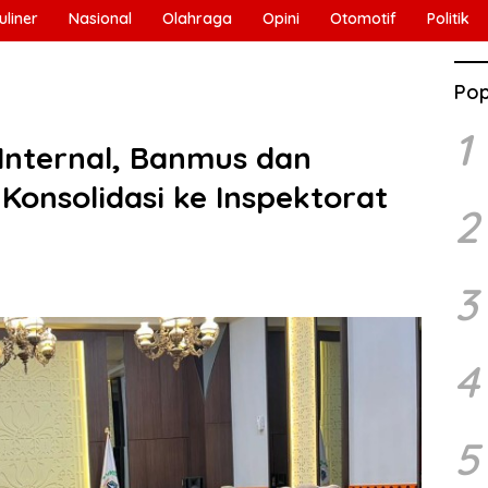
uliner
Nasional
Olahraga
Opini
Otomotif
Politik
Pop
1
Internal, Banmus dan
onsolidasi ke Inspektorat
2
3
4
5