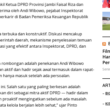
kil Ketua DPRD Provinsi Jambi Faisal Riza dan
erima oleh Andi Wibowo, pejabat Inspektorat
berkarir di Badan Pemeriksa Keuangan Republik
terbuka dan konstruktif. Diskusi mencakup
emerintah daerah, mekanisme penyelesaian temuan
nasi yang efektif antara Inspektorat, DPRD, dan
Fil
Han
Pe
ian rombongan adalah penekanan Andi Wibowo
Seni
 aktif dan hadir sejak awal termasuk dalam rapat-
 hanya masuk setelah ada persoalan.
ART
 ini. Salah satu yang paling berkesan adalah
n diri sebagai mitra aktif DPRD — hadir dalam
–
BI
an proaktif mengingatkan sebelum ada masalah.
–
KI
a kelola berjalan lebih sehat,” ujar Pinto