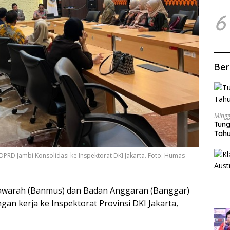
6
Ber
Mingg
Tung
Tahu
PRD Jambi Konsolidasi ke Inspektorat DKI Jakarta. Foto: Humas
warah (Banmus) dan Badan Anggaran (Banggar)
an kerja ke Inspektorat Provinsi DKI Jakarta,