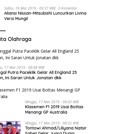
Sabtu, 16 Mar 2019 - 09:37 WIB
0 Komentar
Aliansi Nissan-Mitsubishi Luncurkan Livina
Versi Mungil
ita Olahraga
u, 17 Mar 2019 - 08:48 WIB
gal Putra Paceklik Gelar All England 25
n, Ini Saran Untuk Jonatan dkk
Minggu, 17 Mar 2019 - 08:43 WIB
Klasemen F1 2019 Usai Bottas
Menangi GP Australia
Minggu, 17 Mar 2019 - 08:32 WIB
Tontowi Ahmad/Liliyana Natsir
Sabet Gelar Juara Dunia