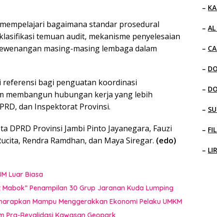
–
KA
 mempelajari bagaimana standar prosedural
–
AL
i klasifikasi temuan audit, mekanisme penyelesaian
s kewenangan masing-masing lembaga dalam
–
CA
–
D
i referensi bagi penguatan koordinasi
–
D
am membangun hubungan kerja yang lebih
PRD, dan Inspektorat Provinsi.
–
SU
ta DPRD Provinsi Jambi Pinto Jayanegara, Fauzi
–
FI
 Rucita, Rendra Ramdhan, dan Maya Siregar.
(edo)
–
LI
JM Luar Biasa
uat Mabok” Penampilan 30 Grup Jaranan Kuda Lumping
i Diharapkan Mampu Menggerakkan Ekonomi Pelaku UMKM
im Pra-Revalidasi Kawasan Geopark