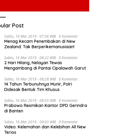
ular Post
Sabtu, 16 Mar 2019 - 07:56 WIB
0 Komentar
Menag Kecam Penembakan di New
Zealand: Tak Berperikemanusiaan!
Sabtu, 16 Mar 2019 - 08:22 WIB
0 Komentar
2 Hari Hilang, Nelayan Tewas
Mengambang di Pantai Cipalawah Garut
Sabtu, 16 Mar 2019 - 08:28 WIB
0 Komentar
14 Tahun Terbunuhnya Munir, Polri
Didesak Bentuk Tim Khusus
Sabtu, 16 Mar 2019 - 08:55 WIB
0 Komentar
Prabowo Resmikan Kantor DPD Gerindra
di Banten
Sabtu, 16 Mar 2019 - 09:03 WIB
0 Komentar
Video: Kelemahan dan Kelebihan All New
Terios