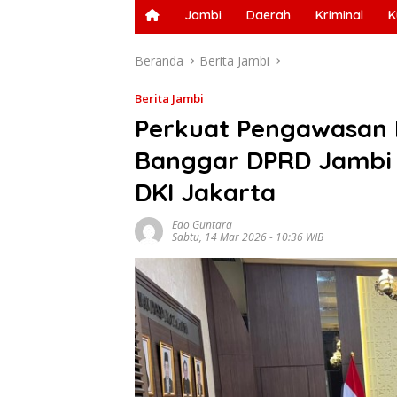
Jambi
Daerah
Kriminal
K
Beranda
Berita Jambi
Berita Jambi
Perkuat Pengawasan 
Banggar DPRD Jambi K
DKI Jakarta
Edo Guntara
Sabtu, 14 Mar 2026 - 10:36 WIB