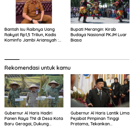
Bantah Isu Raibnya Uang
Bupati Merangin: Kirab
Rakyat Rp1,5 Triliun, Kadis
Budaya Nasional PKJM Luar
Kominfo Jambi Ariansyah :
Biasa
Itu Hoaks dan Akumulasi
Temuan Lintas Gubernur
Sejak 2002
Rekomendasi untuk kamu
Gubernur Al Haris Hadiri
Gubernur Al Haris Lantik Lima
Panen Raya TNI di Desa Kota
Pejabat Pimpinan Tinggi
Baru Geragai, Dukung
Pratama, Tekankan
Ketahanan Pangan
Penguatan Kinerja,