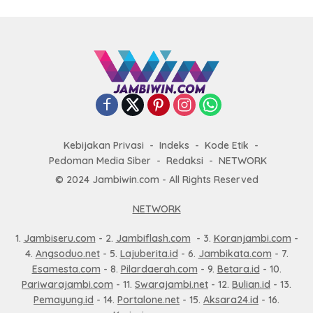
Kebijakan Privasi
Indeks
Kode Etik
Pedoman Media Siber
Redaksi
NETWORK
© 2024 Jambiwin.com - All Rights Reserved
NETWORK
1.
Jambiseru.com
- 2.
Jambiflash.com
- 3.
Koranjambi.com
-
4.
Angsoduo.net
- 5.
Lajuberita.id
- 6.
Jambikata.com
- 7.
Esamesta.com
- 8.
Pilardaerah.com
- 9.
Betara.id
- 10.
Pariwarajambi.com
- 11.
Swarajambi.net
- 12.
Bulian.id
- 13.
Pemayung.id
- 14.
Portalone.net
- 15.
Aksara24.id
- 16.