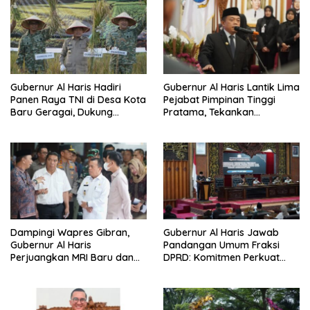
Gubernur Al Haris Hadiri
Gubernur Al Haris Lantik Lima
Panen Raya TNI di Desa Kota
Pejabat Pimpinan Tinggi
Baru Geragai, Dukung
Pratama, Tekankan
Ketahanan Pangan
Penguatan Kinerja,
Kekompakan Tim, dan
Integritas
Dampingi Wapres Gibran,
Gubernur Al Haris Jawab
Gubernur Al Haris
Pandangan Umum Fraksi
Perjuangkan MRI Baru dan
DPRD: Komitmen Perkuat
Tambahan Dokter Spesialis
Tata Kelola dan
untuk RSUD Raden Mattaher
Kesejahteraan Masyarakat