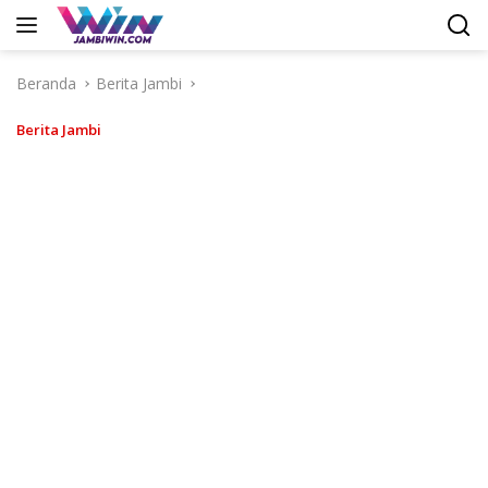
Langsung
ke
konten
Beranda
Berita Jambi
Berita Jambi