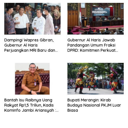
Kekompakan Tim, dan
Integritas
Dampingi Wapres Gibran,
Gubernur Al Haris Jawab
Gubernur Al Haris
Pandangan Umum Fraksi
Perjuangkan MRI Baru dan
DPRD: Komitmen Perkuat
Tambahan Dokter Spesialis
Tata Kelola dan
untuk RSUD Raden Mattaher
Kesejahteraan Masyarakat
Bantah Isu Raibnya Uang
Bupati Merangin: Kirab
Rakyat Rp1,5 Triliun, Kadis
Budaya Nasional PKJM Luar
Kominfo Jambi Ariansyah :
Biasa
Itu Hoaks dan Akumulasi
Temuan Lintas Gubernur
Sejak 2002