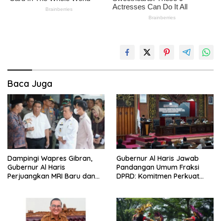
Baca Juga
Dampingi Wapres Gibran,
Gubernur Al Haris Jawab
Gubernur Al Haris
Pandangan Umum Fraksi
Perjuangkan MRI Baru dan
DPRD: Komitmen Perkuat
Tambahan Dokter Spesialis
Tata Kelola dan
untuk RSUD Raden Mattaher
Kesejahteraan Masyarakat