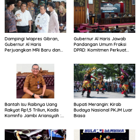
Dampingi Wapres Gibran,
Gubernur Al Haris Jawab
Gubernur Al Haris
Pandangan Umum Fraksi
Perjuangkan MRI Baru dan
DPRD: Komitmen Perkuat
Tambahan Dokter Spesialis
Tata Kelola dan
untuk RSUD Raden Mattaher
Kesejahteraan Masyarakat
Bantah Isu Raibnya Uang
Bupati Merangin: Kirab
Rakyat Rp1,5 Triliun, Kadis
Budaya Nasional PKJM Luar
Kominfo Jambi Ariansyah :
Biasa
Itu Hoaks dan Akumulasi
Temuan Lintas Gubernur
Sejak 2002