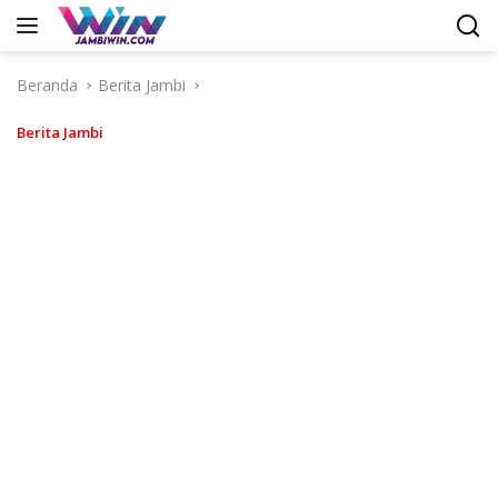
Langsung
ke
konten
Beranda
Berita Jambi
Berita Jambi