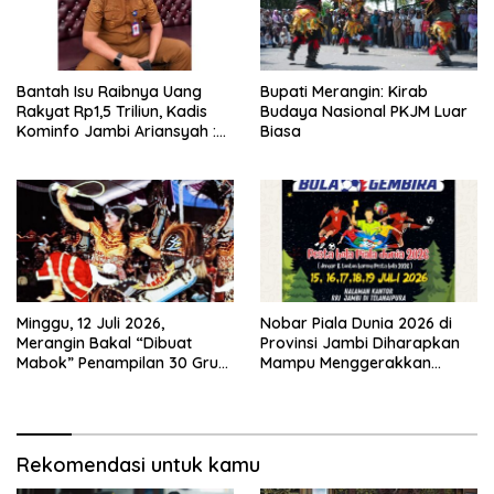
Bantah Isu Raibnya Uang
Bupati Merangin: Kirab
Rakyat Rp1,5 Triliun, Kadis
Budaya Nasional PKJM Luar
Kominfo Jambi Ariansyah :
Biasa
Itu Hoaks dan Akumulasi
Temuan Lintas Gubernur
Sejak 2002
Minggu, 12 Juli 2026,
Nobar Piala Dunia 2026 di
Merangin Bakal “Dibuat
Provinsi Jambi Diharapkan
Mabok” Penampilan 30 Grup
Mampu Menggerakkan
Jaranan Kuda Lumping
Ekonomi Pelaku UMKM
Rekomendasi untuk kamu