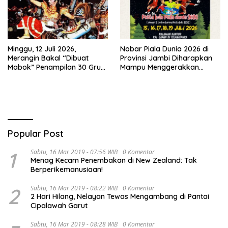
Minggu, 12 Juli 2026,
Nobar Piala Dunia 2026 di
Merangin Bakal “Dibuat
Provinsi Jambi Diharapkan
Mabok” Penampilan 30 Grup
Mampu Menggerakkan
Jaranan Kuda Lumping
Ekonomi Pelaku UMKM
Popular Post
1
Sabtu, 16 Mar 2019 - 07:56 WIB
0 Komentar
Menag Kecam Penembakan di New Zealand: Tak
Berperikemanusiaan!
2
Sabtu, 16 Mar 2019 - 08:22 WIB
0 Komentar
2 Hari Hilang, Nelayan Tewas Mengambang di Pantai
Cipalawah Garut
Sabtu, 16 Mar 2019 - 08:28 WIB
0 Komentar