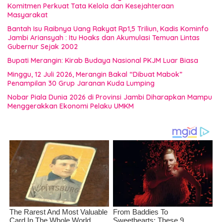
Komitmen Perkuat Tata Kelola dan Kesejahteraan
Masyarakat
Bantah Isu Raibnya Uang Rakyat Rp1,5 Triliun, Kadis Kominfo
Jambi Ariansyah : Itu Hoaks dan Akumulasi Temuan Lintas
Gubernur Sejak 2002
Bupati Merangin: Kirab Budaya Nasional PKJM Luar Biasa
Minggu, 12 Juli 2026, Merangin Bakal “Dibuat Mabok”
Penampilan 30 Grup Jaranan Kuda Lumping
Nobar Piala Dunia 2026 di Provinsi Jambi Diharapkan Mampu
Menggerakkan Ekonomi Pelaku UMKM