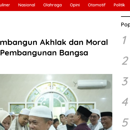
uliner
Nasional
Olahraga
Opini
Otomotif
Politik
Pop
1
Membangun Akhlak dan Moral
i Pembangunan Bangsa
2
3
4
5