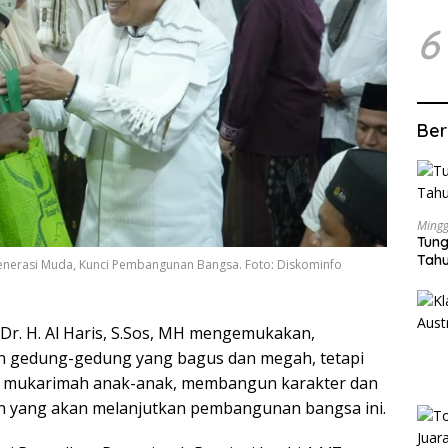
6
Ber
Mingg
Tung
Tahu
enerasi Muda, Kunci Pembangunan Bangsa. Foto: Diskominfo
Dr. H. Al Haris, S.Sos, MH mengemukakan,
gedung-gedung yang bagus dan megah, tetapi
k mukarimah anak-anak, membangun karakter dan
an yang akan melanjutkan pembangunan bangsa ini.