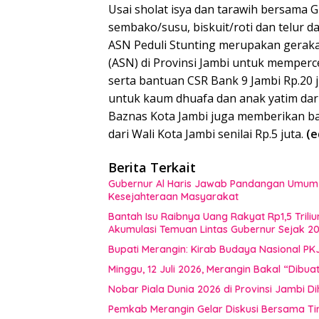
Usai sholat isya dan tarawih bersama
sembako/susu, biskuit/roti dan telur d
ASN Peduli Stunting merupakan geraka
(ASN) di Provinsi Jambi untuk memperc
serta bantuan CSR Bank 9 Jambi Rp.20 
untuk kaum dhuafa dan anak yatim dari 
Baznas Kota Jambi juga memberikan ba
dari Wali Kota Jambi senilai Rp.5 juta.
(e
Berita Terkait
Gubernur Al Haris Jawab Pandangan Umum F
Kesejahteraan Masyarakat
Bantah Isu Raibnya Uang Rakyat Rp1,5 Triliu
Akumulasi Temuan Lintas Gubernur Sejak 2
Bupati Merangin: Kirab Budaya Nasional PK
Minggu, 12 Juli 2026, Merangin Bakal “Dib
Nobar Piala Dunia 2026 di Provinsi Jamb
Pemkab Merangin Gelar Diskusi Bersama T