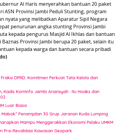
 Gubernur Al Haris menyerahkan bantuan 20 paket
ari ASN Provinsi Jambi Peduli Stunting, program
n nyata yang melibatkan Aparatur Sipil Negara
epat penurunan angka stunting Provinsi Jambi
juta kepada pengurus Masjid Al Ikhlas dan bantuan
Baznas Provinsi Jambi berupa 20 paket, selain itu
ntuan kepada warga dan bantuan secara pribadi
do)
raksi DPRD: Komitmen Perkuat Tata Kelola dan
n, Kadis Kominfo Jambi Ariansyah : Itu Hoaks dan
002
JM Luar Biasa
uat Mabok” Penampilan 30 Grup Jaranan Kuda Lumping
i Diharapkan Mampu Menggerakkan Ekonomi Pelaku UMKM
im Pra-Revalidasi Kawasan Geopark