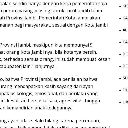
alan sendiri hanya dengan kerja pemerintah saja.
–
KI
 peran masing-masing untuk turut andil dalam
 Provinsi Jambi, Pemerintah Kota Jambi akan
–
KA
manan bagi masyarakat, sesuai dengan Kota Jambi
–
AL
–
CA
rovinsi Jambi, meskipun kita mempunyai 9
at orang Kota Jambi nya, bila kotanya bersih,
–
D
, terhadap semua orang, ini sudah membuat kesan
bupaten lain,” lanjutnya.
–
D
–
SU
fo, bahwa Provinsi Jambi, ada penilaian bahwa
kurang mendapatkan kasih sayang dari ayah
–
FI
ampak psikologis, emosional, dan perilaku yang
an, kesulitan bersosialisasi, agresivitas, hingga
–
LI
an kemandirian anak kedepannya.
ng ayah tidak selalu hilang karena perceraian,
ir secara fisik namun tidak terlibat secara emosional.