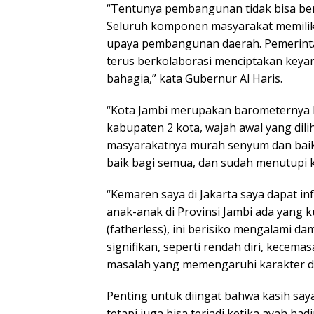
“Tentunya pembangunan tidak bisa berj
Seluruh komponen masyarakat memiliki
upaya pembangunan daerah. Pemerintah
terus berkolaborasi menciptakan keya
bahagia,” kata Gubernur Al Haris.
“Kota Jambi merupakan barometernya P
kabupaten 2 kota, wajah awal yang dilih
masyarakatnya murah senyum dan baik
baik bagi semua, dan sudah menutupi ka
“Kemaren saya di Jakarta saya dapat in
anak-anak di Provinsi Jambi ada yang 
(fatherless), ini berisiko mengalami d
signifikan, seperti rendah diri, kecemas
masalah yang memengaruhi karakter d
Penting untuk diingat bahwa kasih saya
tetapi juga bisa terjadi ketika ayah had