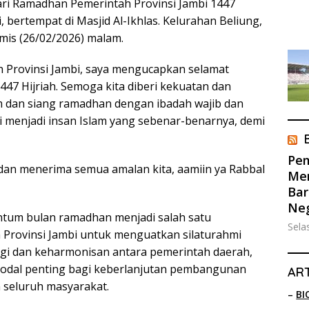
ari Ramadhan Pemerintah Provinsi Jambi 1447
 bertempat di Masjid Al-Ikhlas. Kelurahan Beliung,
mis (26/02/2026) malam.
 Provinsi Jambi, saya mengucapkan selamat
7 Hijriah. Semoga kita diberi kekuatan dan
dan siang ramadhan dengan ibadah wajib dan
 menjadi insan Islam yang sebenar-benarnya, demi
Pem
n menerima semua amalan kita, aamiin ya Rabbal
Men
Bar
Ne
tum bulan ramadhan menjadi salah satu
Sela
Provinsi Jambi untuk menguatkan silaturahmi
gi dan keharmonisan antara pemerintah daerah,
modal penting bagi keberlanjutan pembangunan
ART
seluruh masyarakat.
–
BI