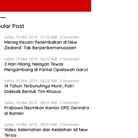
ular Post
Sabtu, 16 Mar 2019 - 07:56 WIB
0 Komentar
Menag Kecam Penembakan di New
Zealand: Tak Berperikemanusiaan!
Sabtu, 16 Mar 2019 - 08:22 WIB
0 Komentar
2 Hari Hilang, Nelayan Tewas
Mengambang di Pantai Cipalawah Garut
Sabtu, 16 Mar 2019 - 08:28 WIB
0 Komentar
14 Tahun Terbunuhnya Munir, Polri
Didesak Bentuk Tim Khusus
Sabtu, 16 Mar 2019 - 08:55 WIB
0 Komentar
Prabowo Resmikan Kantor DPD Gerindra
di Banten
Sabtu, 16 Mar 2019 - 09:03 WIB
0 Komentar
Video: Kelemahan dan Kelebihan All New
Terios