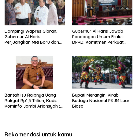
Dampingi Wapres Gibran,
Gubernur Al Haris Jawab
Gubernur Al Haris
Pandangan Umum Fraksi
Perjuangkan MRI Baru dan
DPRD: Komitmen Perkuat
Tambahan Dokter Spesialis
Tata Kelola dan
untuk RSUD Raden Mattaher
Kesejahteraan Masyarakat
Bantah Isu Raibnya Uang
Bupati Merangin: Kirab
Rakyat Rp1,5 Triliun, Kadis
Budaya Nasional PKJM Luar
Kominfo Jambi Ariansyah :
Biasa
Itu Hoaks dan Akumulasi
Temuan Lintas Gubernur
Sejak 2002
Rekomendasi untuk kamu