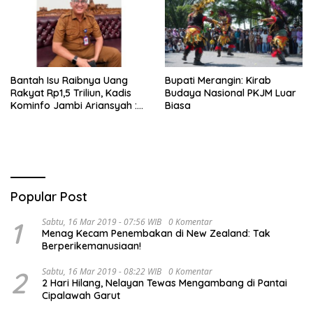
Bantah Isu Raibnya Uang
Bupati Merangin: Kirab
Rakyat Rp1,5 Triliun, Kadis
Budaya Nasional PKJM Luar
Kominfo Jambi Ariansyah :
Biasa
Itu Hoaks dan Akumulasi
Temuan Lintas Gubernur
Sejak 2002
Popular Post
1
Sabtu, 16 Mar 2019 - 07:56 WIB
0 Komentar
Menag Kecam Penembakan di New Zealand: Tak
Berperikemanusiaan!
2
Sabtu, 16 Mar 2019 - 08:22 WIB
0 Komentar
2 Hari Hilang, Nelayan Tewas Mengambang di Pantai
Cipalawah Garut