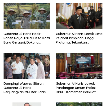
Gubernur Al Haris Hadiri
Gubernur Al Haris Lantik Lima
Panen Raya TNI di Desa Kota
Pejabat Pimpinan Tinggi
Baru Geragai, Dukung
Pratama, Tekankan
Ketahanan Pangan
Penguatan Kinerja,
Kekompakan Tim, dan
Integritas
Dampingi Wapres Gibran,
Gubernur Al Haris Jawab
Gubernur Al Haris
Pandangan Umum Fraksi
Perjuangkan MRI Baru dan
DPRD: Komitmen Perkuat
Tambahan Dokter Spesialis
Tata Kelola dan
untuk RSUD Raden Mattaher
Kesejahteraan Masyarakat