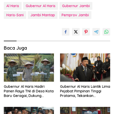
Al Haris
Gubernur Al Haris
Gubernur Jambi
Haris-Sani
Jambi Mantap
Pemprov Jambi
Baca Juga
Gubernur Al Haris Hadiri
Gubernur Al Haris Lantik Lima
Panen Raya TNI di Desa Kota
Pejabat Pimpinan Tinggi
Baru Geragai, Dukung
Pratama, Tekankan
Ketahanan Pangan
Penguatan Kinerja,
Kekompakan Tim, dan
Integritas