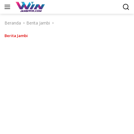
Langsung
ke
konten
Beranda
Berita Jambi
Berita Jambi