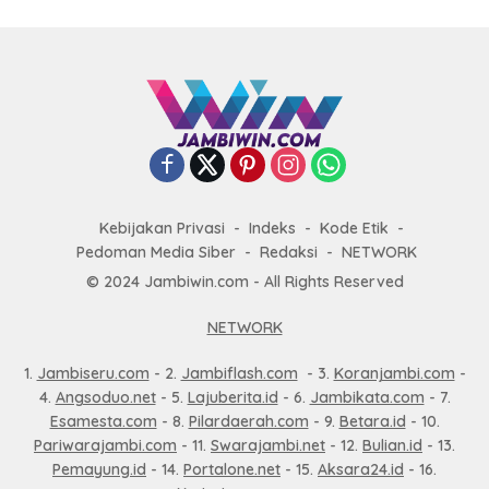
Kebijakan Privasi
Indeks
Kode Etik
Pedoman Media Siber
Redaksi
NETWORK
© 2024 Jambiwin.com - All Rights Reserved
NETWORK
1.
Jambiseru.com
- 2.
Jambiflash.com
- 3.
Koranjambi.com
-
4.
Angsoduo.net
- 5.
Lajuberita.id
- 6.
Jambikata.com
- 7.
Esamesta.com
- 8.
Pilardaerah.com
- 9.
Betara.id
- 10.
Pariwarajambi.com
- 11.
Swarajambi.net
- 12.
Bulian.id
- 13.
Pemayung.id
- 14.
Portalone.net
- 15.
Aksara24.id
- 16.