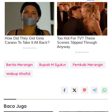
Berita Merangin
Bupati M Syukur
Pemkab Merangin
Wabup Khafid
Baca Juga