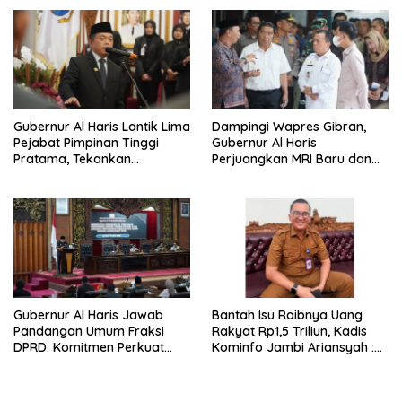
Gubernur Al Haris Lantik Lima
Dampingi Wapres Gibran,
Pejabat Pimpinan Tinggi
Gubernur Al Haris
Pratama, Tekankan
Perjuangkan MRI Baru dan
Penguatan Kinerja,
Tambahan Dokter Spesialis
Kekompakan Tim, dan
untuk RSUD Raden Mattaher
Integritas
Gubernur Al Haris Jawab
Bantah Isu Raibnya Uang
Pandangan Umum Fraksi
Rakyat Rp1,5 Triliun, Kadis
DPRD: Komitmen Perkuat
Kominfo Jambi Ariansyah :
Tata Kelola dan
Itu Hoaks dan Akumulasi
Kesejahteraan Masyarakat
Temuan Lintas Gubernur
Sejak 2002