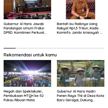
Gubernur Al Haris Jawab
Bantah Isu Raibnya Uang
Pandangan Umum Fraksi
Rakyat Rp1,5 Triliun, Kadis
DPRD: Komitmen Perkuat
Kominfo Jambi Ariansyah :
Tata Kelola dan
Itu Hoaks dan Akumulasi
Kesejahteraan Masyarakat
Temuan Lintas Gubernur
Sejak 2002
Rekomendasi untuk kamu
Megah dan Spektakuler,
Gubernur Al Haris Hadiri
Pembukaan MTQH ke-52
Panen Raya TNI di Desa Kota
Pukau Ribuan Mata
Baru Geragai, Dukung
Ketahanan Pangan