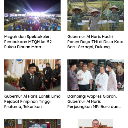
Megah dan Spektakuler,
Gubernur Al Haris Hadiri
Pembukaan MTQH ke-52
Panen Raya TNI di Desa Kota
Pukau Ribuan Mata
Baru Geragai, Dukung
Ketahanan Pangan
Gubernur Al Haris Lantik Lima
Dampingi Wapres Gibran,
Pejabat Pimpinan Tinggi
Gubernur Al Haris
Pratama, Tekankan
Perjuangkan MRI Baru dan
Penguatan Kinerja,
Tambahan Dokter Spesialis
Kekompakan Tim, dan
untuk RSUD Raden Mattaher
Integritas