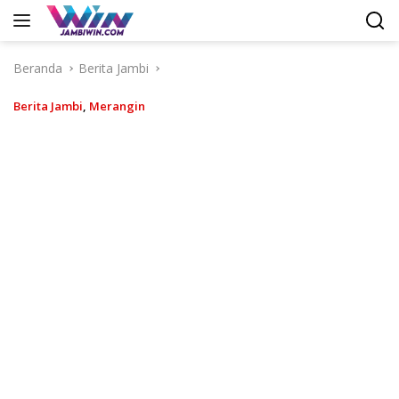
Langsung
ke
konten
Beranda
Berita Jambi
Berita Jambi
,
Merangin