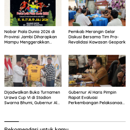
Nobar Piala Dunia 2026 di
Pemkab Merangin Gelar
Provinsi Jambi Diharapkan
Diskusi Bersama Tim Pra-
Mampu Menggerakkan
Revalidasi Kawasan Geopark
Ekonomi Pelaku UMKM
Dijadwalkan Buka Turnamen
Gubernur Al Haris Pimpin
Urawa Cup VI di Stadion
Rapat Evaluasi
Swarna Bhumi, Gubernur Al
Perkembangan Pelaksanaan
Haris Siap Berlaga Lawan
Kegiatan Pembangunan
Tim Urawa
Triwulan II TA 2026
Rekomendasi untuk kamu