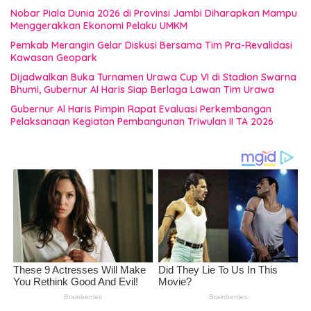
Nobar Piala Dunia 2026 di Provinsi Jambi Diharapkan Mampu
Menggerakkan Ekonomi Pelaku UMKM
Pemkab Merangin Gelar Diskusi Bersama Tim Pra-Revalidasi
Kawasan Geopark
Dijadwalkan Buka Turnamen Urawa Cup VI di Stadion Swarna
Bhumi, Gubernur Al Haris Siap Berlaga Lawan Tim Urawa
Gubernur Al Haris Pimpin Rapat Evaluasi Perkembangan
Pelaksanaan Kegiatan Pembangunan Triwulan II TA 2026