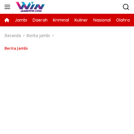
Langsung
ke
konten
Jambi
Daerah
Kriminal
Kuliner
Nasional
Olahrag
Beranda
Berita Jambi
Berita Jambi