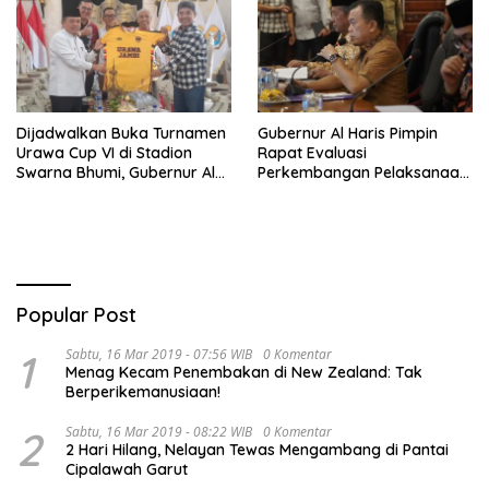
Dijadwalkan Buka Turnamen
Gubernur Al Haris Pimpin
Urawa Cup VI di Stadion
Rapat Evaluasi
Swarna Bhumi, Gubernur Al
Perkembangan Pelaksanaan
Haris Siap Berlaga Lawan
Kegiatan Pembangunan
Tim Urawa
Triwulan II TA 2026
Popular Post
1
Sabtu, 16 Mar 2019 - 07:56 WIB
0 Komentar
Menag Kecam Penembakan di New Zealand: Tak
Berperikemanusiaan!
2
Sabtu, 16 Mar 2019 - 08:22 WIB
0 Komentar
2 Hari Hilang, Nelayan Tewas Mengambang di Pantai
Cipalawah Garut