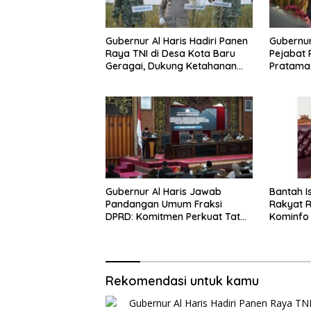
Gubernur Al Haris Hadiri Panen
Gubernur
Raya TNI di Desa Kota Baru
Pejabat 
Geragai, Dukung Ketahanan
Pratama
Pangan
Kinerja,
Integrita
Gubernur Al Haris Jawab
Bantah I
Pandangan Umum Fraksi
Rakyat Rp
DPRD: Komitmen Perkuat Tata
Kominfo 
Kelola dan Kesejahteraan
Hoaks d
Masyarakat
Lintas G
Rekomendasi untuk kamu