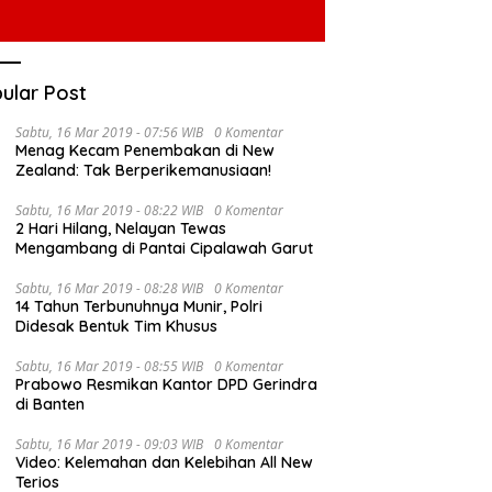
ular Post
Sabtu, 16 Mar 2019 - 07:56 WIB
0 Komentar
Menag Kecam Penembakan di New
Zealand: Tak Berperikemanusiaan!
Sabtu, 16 Mar 2019 - 08:22 WIB
0 Komentar
2 Hari Hilang, Nelayan Tewas
Mengambang di Pantai Cipalawah Garut
Sabtu, 16 Mar 2019 - 08:28 WIB
0 Komentar
14 Tahun Terbunuhnya Munir, Polri
Didesak Bentuk Tim Khusus
Sabtu, 16 Mar 2019 - 08:55 WIB
0 Komentar
Prabowo Resmikan Kantor DPD Gerindra
di Banten
Sabtu, 16 Mar 2019 - 09:03 WIB
0 Komentar
Video: Kelemahan dan Kelebihan All New
Terios