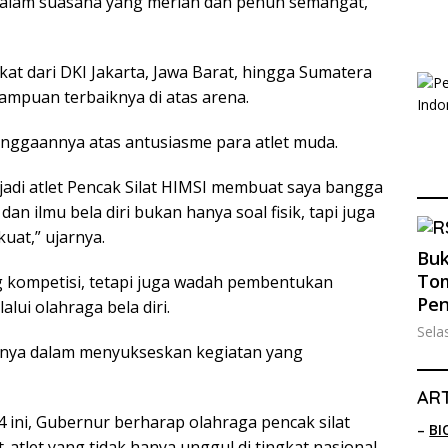
 dalam suasana yang meriah dan penuh semangat,
bakat dari DKI Jakarta, Jawa Barat, hingga Sumatera
ampuan terbaiknya di atas arena.
nggaannya atas antusiasme para atlet muda.
adi atlet Pencak Silat HIMSI membuat saya bangga
an ilmu bela diri bukan hanya soal fisik, tapi juga
uat,” ujarnya.
Buk
Tom
ng kompetisi, tetapi juga wadah pembentukan
Pe
lui olahraga bela diri.
Sela
rasnya dalam menyukseskan kegiatan yang
ART
ini, Gubernur berharap olahraga pencak silat
–
BI
atlet yang tidak hanya unggul di tingkat nasional,