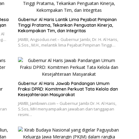
 Desa
Gubernur Al Haris Lantik Lima Pejabat Pimpinan
gan
Tinggi Pratama, Tekankan Penguatan Kinerja,
Kekompakan Tim, dan Integritas
 Al
ang…
JAMBI, Angsoduo.net – Gubernur Jambi, Dr. H. Al Haris,
S.Sos., M.H., melantik lima Pejabat Pimpinan Tinggi…
Gubernur Al Haris Jawab Pandangan Umum
er
Fraksi DPRD: Komitmen Perkuat Tata Kelola dan
Kesejahteraan Masyarakat
JAMBI, Jambiwin.com – Gubernur Jambi Dr. H. Al Haris,
bran
S.Sos, MH menyampaikan jawaban dan tanggapan
resmi…