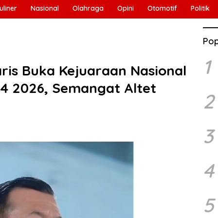
uliner
Nasional
Olahraga
Opini
Otomotif
Politik
Pop
1
ris Buka Kejuaraan Nasional
 4 2026, Semangat Altet
2
3
4
5