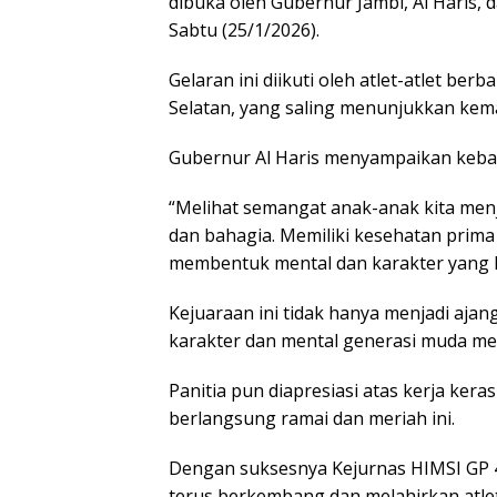
dibuka oleh Gubernur Jambi, Al Haris,
Sabtu (25/1/2026).
Gelaran ini diikuti oleh atlet-atlet ber
Selatan, yang saling menunjukkan kem
Gubernur Al Haris menyampaikan keba
“Melihat semangat anak-anak kita menj
dan bahagia. Memiliki kesehatan prima d
membentuk mental dan karakter yang k
Kejuaraan ini tidak hanya menjadi aja
karakter dan mental generasi muda mela
Panitia pun diapresiasi atas kerja ke
berlangsung ramai dan meriah ini.
Dengan suksesnya Kejurnas HIMSI GP 4 
terus berkembang dan melahirkan atlet-