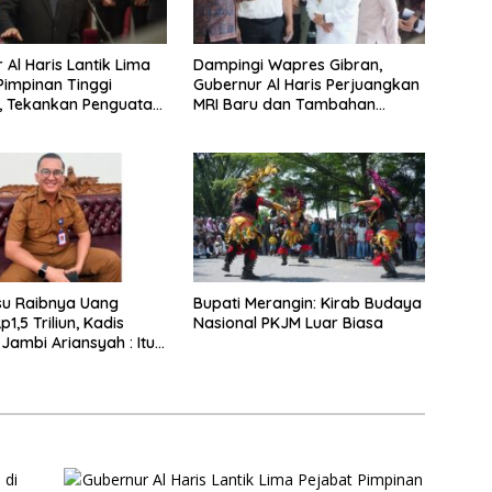
 Al Haris Lantik Lima
Dampingi Wapres Gibran,
Pimpinan Tinggi
Gubernur Al Haris Perjuangkan
, Tekankan Penguatan
MRI Baru dan Tambahan
 Kekompakan Tim, dan
Dokter Spesialis untuk RSUD
s
Raden Mattaher
su Raibnya Uang
Bupati Merangin: Kirab Budaya
1,5 Triliun, Kadis
Nasional PKJM Luar Biasa
Jambi Ariansyah : Itu
an Akumulasi Temuan
ubernur Sejak 2002