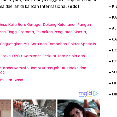
 daerah di kancah Internasional.
(edo)
–
KI
–
KA
i Desa Kota Baru Geragai, Dukung Ketahanan Pangan
–
AL
inan Tinggi Pratama, Tekankan Penguatan Kinerja,
–
CA
 Perjuangkan MRI Baru dan Tambahan Dokter Spesialis
–
D
raksi DPRD: Komitmen Perkuat Tata Kelola dan
–
D
n, Kadis Kominfo Jambi Ariansyah : Itu Hoaks dan
–
SU
002
JM Luar Biasa
–
FI
–
LI