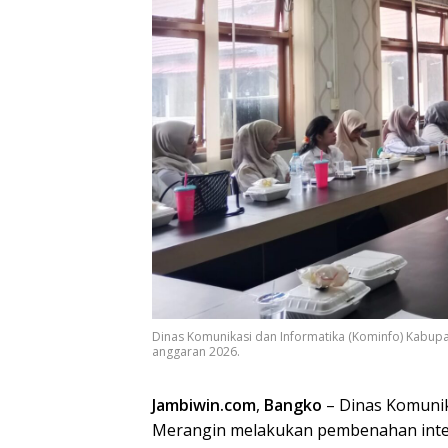
Dinas Komunikasi dan Informatika (Kominfo) Kabu
anggaran 2026.
Jambiwin.com
,
Bangko
– Dinas Komunik
Merangin melakukan pembenahan inter