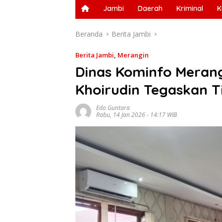
Jambi
Daerah
Kriminal
K
Beranda
Berita Jambi
Berita Jambi
,
Merangin
Dinas Kominfo Meran
Khoirudin Tegaskan Ti
Edo Guntara
Rabu, 14 Jan 2026 - 14:17 WIB