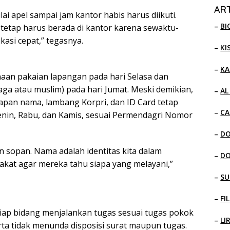
ART
i apel sampai jam kantor habis harus diikuti.
–
BI
tetap harus berada di kantor karena sewaktu-
kasi cepat,” tegasnya.
–
KI
–
KA
an pakaian lapangan pada hari Selasa dan
ga atau muslim) pada hari Jumat. Meski demikian,
–
AL
papan nama, lambang Korpri, dan ID Card tetap
–
CA
 Senin, Rabu, dan Kamis, sesuai Permendagri Nomor
–
D
an sopan. Nama adalah identitas kita dalam
–
D
at agar mereka tahu siapa yang melayani,”
–
SU
–
FI
etiap bidang menjalankan tugas sesuai tugas pokok
–
LI
rta tidak menunda disposisi surat maupun tugas.