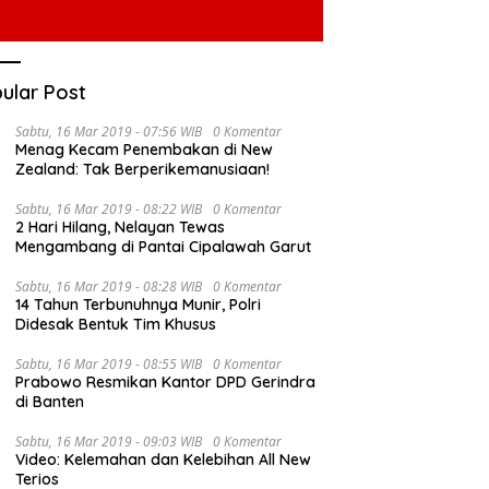
ular Post
Sabtu, 16 Mar 2019 - 07:56 WIB
0 Komentar
Menag Kecam Penembakan di New
Zealand: Tak Berperikemanusiaan!
Sabtu, 16 Mar 2019 - 08:22 WIB
0 Komentar
2 Hari Hilang, Nelayan Tewas
Mengambang di Pantai Cipalawah Garut
Sabtu, 16 Mar 2019 - 08:28 WIB
0 Komentar
14 Tahun Terbunuhnya Munir, Polri
Didesak Bentuk Tim Khusus
Sabtu, 16 Mar 2019 - 08:55 WIB
0 Komentar
Prabowo Resmikan Kantor DPD Gerindra
di Banten
Sabtu, 16 Mar 2019 - 09:03 WIB
0 Komentar
Video: Kelemahan dan Kelebihan All New
Terios