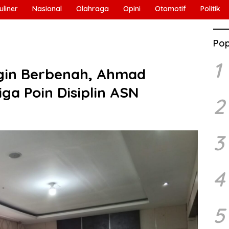
uliner
Nasional
Olahraga
Opini
Otomotif
Politik
Pop
1
gin Berbenah, Ahmad
ga Poin Disiplin ASN
2
3
4
5