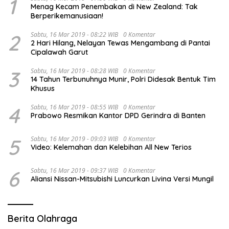
1
Menag Kecam Penembakan di New Zealand: Tak
Berperikemanusiaan!
2
Sabtu, 16 Mar 2019 - 08:22 WIB
0 Komentar
2 Hari Hilang, Nelayan Tewas Mengambang di Pantai
Cipalawah Garut
3
Sabtu, 16 Mar 2019 - 08:28 WIB
0 Komentar
14 Tahun Terbunuhnya Munir, Polri Didesak Bentuk Tim
Khusus
4
Sabtu, 16 Mar 2019 - 08:55 WIB
0 Komentar
Prabowo Resmikan Kantor DPD Gerindra di Banten
5
Sabtu, 16 Mar 2019 - 09:03 WIB
0 Komentar
Video: Kelemahan dan Kelebihan All New Terios
6
Sabtu, 16 Mar 2019 - 09:37 WIB
0 Komentar
Aliansi Nissan-Mitsubishi Luncurkan Livina Versi Mungil
Berita Olahraga