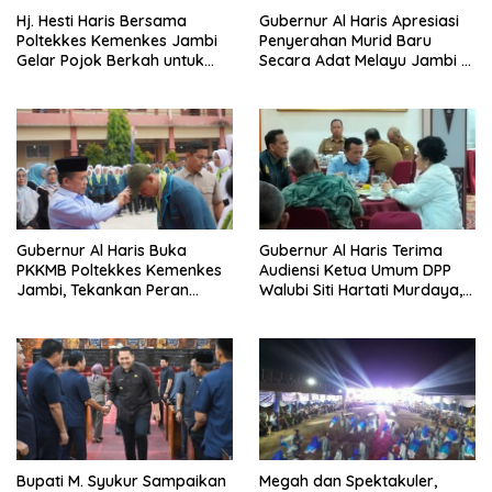
Hj. Hesti Haris Bersama
Gubernur Al Haris Apresiasi
Poltekkes Kemenkes Jambi
Penyerahan Murid Baru
Gelar Pojok Berkah untuk
Secara Adat Melayu Jambi di
Tingkatkan Gizi Masyarakat
SMA Negeri 1 Muaro Jambi
Gubernur Al Haris Buka
Gubernur Al Haris Terima
PKKMB Poltekkes Kemenkes
Audiensi Ketua Umum DPP
Jambi, Tekankan Peran
Walubi Siti Hartati Murdaya,
Strategis Tenaga Kesehatan
Bahas Kerukunan dan
dan Promosi Kesehatan
Pemberdayaan Umat
Bupati M. Syukur Sampaikan
Megah dan Spektakuler,