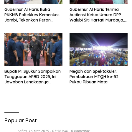
Gubernur Al Haris Buka
Gubernur Al Haris Terima
PKKMB Poltekkes Kemenkes
Audiensi Ketua Umum DPP
Jambi, Tekankan Peran
Walubi Siti Hartati Murdaya,
Strategis Tenaga Kesehatan
Bahas Kerukunan dan
dan Promosi Kesehatan
Pemberdayaan Umat
Bupati M. Syukur Sampaikan
Megah dan Spektakuler,
Tanggapan APBD 2025, Ini
Pembukaan MTQH ke-52
Jawaban Lengkapnya…
Pukau Ribuan Mata
Popular Post
Sabtu, 16 Mar 2019 - 07:56 WIB
0 Komentar