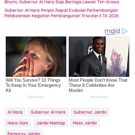
Bhumi, Gubernur Al Haris Siap Berlaga Lawan Tim Urawa
Gubernur Al Haris Pimpin Rapat Evaluasi Perkembangan
Pelaksanaan Kegiatan Pembangunan Triwulan II TA 2026
Al Haris
Gubernur Al Haris
Gubernur Jambi
Haris-Sani
Jambi Mantap
Mess Jambi
Pemprov Jambi