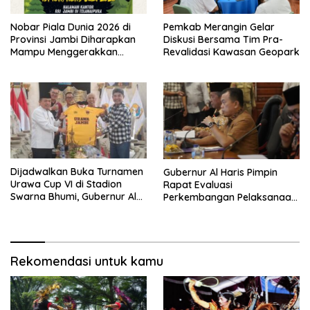
Nobar Piala Dunia 2026 di
Pemkab Merangin Gelar
Provinsi Jambi Diharapkan
Diskusi Bersama Tim Pra-
Mampu Menggerakkan
Revalidasi Kawasan Geopark
Ekonomi Pelaku UMKM
Dijadwalkan Buka Turnamen
Gubernur Al Haris Pimpin
Urawa Cup VI di Stadion
Rapat Evaluasi
Swarna Bhumi, Gubernur Al
Perkembangan Pelaksanaan
Haris Siap Berlaga Lawan
Kegiatan Pembangunan
Tim Urawa
Triwulan II TA 2026
Rekomendasi untuk kamu