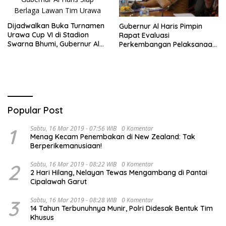
Dijadwalkan Buka Turnamen
Gubernur Al Haris Pimpin
Urawa Cup VI di Stadion
Rapat Evaluasi
Swarna Bhumi, Gubernur Al
Perkembangan Pelaksanaan
Haris Siap Berlaga Lawan
Kegiatan Pembangunan
Tim Urawa
Triwulan II TA 2026
Popular Post
1
Sabtu, 16 Mar 2019 - 07:56 WIB
0 Komentar
Menag Kecam Penembakan di New Zealand: Tak
Berperikemanusiaan!
2
Sabtu, 16 Mar 2019 - 08:22 WIB
0 Komentar
2 Hari Hilang, Nelayan Tewas Mengambang di Pantai
Cipalawah Garut
3
Sabtu, 16 Mar 2019 - 08:28 WIB
0 Komentar
14 Tahun Terbunuhnya Munir, Polri Didesak Bentuk Tim
Khusus