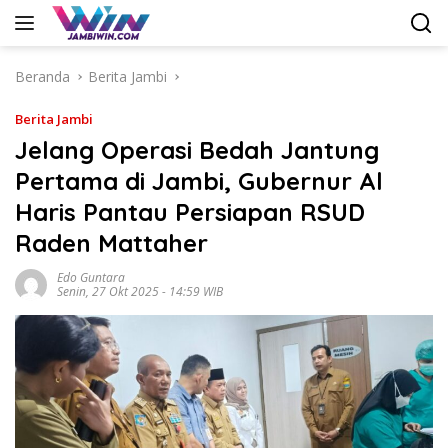
Langsung
ke
konten
Beranda
Berita Jambi
Berita Jambi
Jelang Operasi Bedah Jantung
Pertama di Jambi, Gubernur Al
Haris Pantau Persiapan RSUD
Raden Mattaher
Edo Guntara
Senin, 27 Okt 2025 - 14:59 WIB