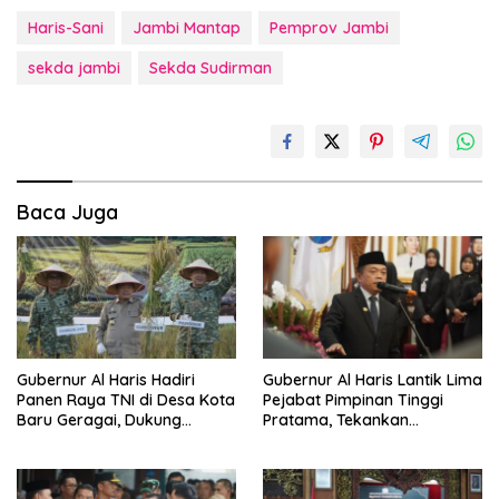
Haris-Sani
Jambi Mantap
Pemprov Jambi
sekda jambi
Sekda Sudirman
Baca Juga
Gubernur Al Haris Hadiri
Gubernur Al Haris Lantik Lima
Panen Raya TNI di Desa Kota
Pejabat Pimpinan Tinggi
Baru Geragai, Dukung
Pratama, Tekankan
Ketahanan Pangan
Penguatan Kinerja,
Kekompakan Tim, dan
Integritas