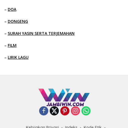
–
DOA
–
DONGENG
–
SURAH YASIN SERTA TERJEMAHAN
–
FILM
–
LIRIK LAGU
Kebijakan Privasi
Indeks
Kode Etik