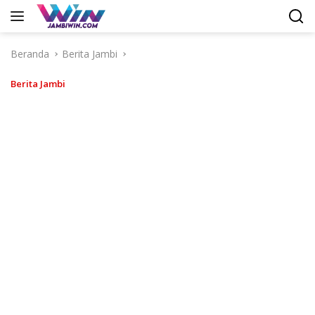
Langsung
ke
konten
Beranda
Berita Jambi
Berita Jambi