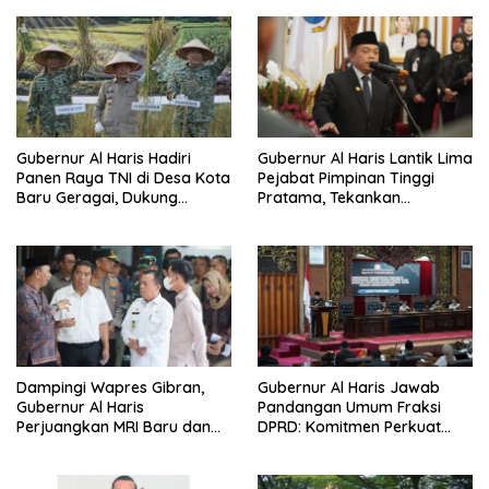
Gubernur Al Haris Hadiri
Gubernur Al Haris Lantik Lima
Panen Raya TNI di Desa Kota
Pejabat Pimpinan Tinggi
Baru Geragai, Dukung
Pratama, Tekankan
Ketahanan Pangan
Penguatan Kinerja,
Kekompakan Tim, dan
Integritas
Dampingi Wapres Gibran,
Gubernur Al Haris Jawab
Gubernur Al Haris
Pandangan Umum Fraksi
Perjuangkan MRI Baru dan
DPRD: Komitmen Perkuat
Tambahan Dokter Spesialis
Tata Kelola dan
untuk RSUD Raden Mattaher
Kesejahteraan Masyarakat