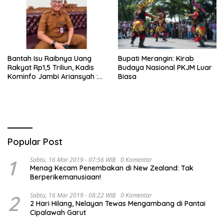
Bantah Isu Raibnya Uang
Bupati Merangin: Kirab
Rakyat Rp1,5 Triliun, Kadis
Budaya Nasional PKJM Luar
Kominfo Jambi Ariansyah :
Biasa
Itu Hoaks dan Akumulasi
Temuan Lintas Gubernur
Sejak 2002
Popular Post
1
Sabtu, 16 Mar 2019 - 07:56 WIB
0 Komentar
Menag Kecam Penembakan di New Zealand: Tak
Berperikemanusiaan!
2
Sabtu, 16 Mar 2019 - 08:22 WIB
0 Komentar
2 Hari Hilang, Nelayan Tewas Mengambang di Pantai
Cipalawah Garut