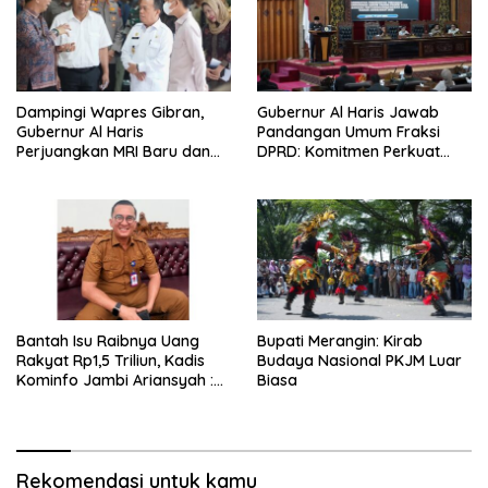
Dampingi Wapres Gibran,
Gubernur Al Haris Jawab
Gubernur Al Haris
Pandangan Umum Fraksi
Perjuangkan MRI Baru dan
DPRD: Komitmen Perkuat
Tambahan Dokter Spesialis
Tata Kelola dan
untuk RSUD Raden Mattaher
Kesejahteraan Masyarakat
Bantah Isu Raibnya Uang
Bupati Merangin: Kirab
Rakyat Rp1,5 Triliun, Kadis
Budaya Nasional PKJM Luar
Kominfo Jambi Ariansyah :
Biasa
Itu Hoaks dan Akumulasi
Temuan Lintas Gubernur
Sejak 2002
Rekomendasi untuk kamu