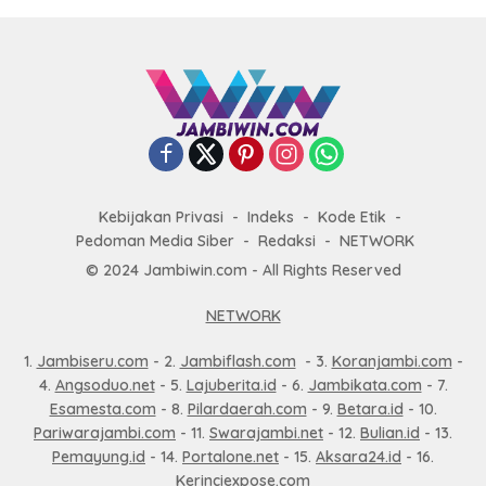
Kebijakan Privasi
Indeks
Kode Etik
Pedoman Media Siber
Redaksi
NETWORK
© 2024 Jambiwin.com - All Rights Reserved
NETWORK
1.
Jambiseru.com
- 2.
Jambiflash.com
- 3.
Koranjambi.com
-
4.
Angsoduo.net
- 5.
Lajuberita.id
- 6.
Jambikata.com
- 7.
Esamesta.com
- 8.
Pilardaerah.com
- 9.
Betara.id
- 10.
Pariwarajambi.com
- 11.
Swarajambi.net
- 12.
Bulian.id
- 13.
Pemayung.id
- 14.
Portalone.net
- 15.
Aksara24.id
- 16.
Kerinciexpose.com