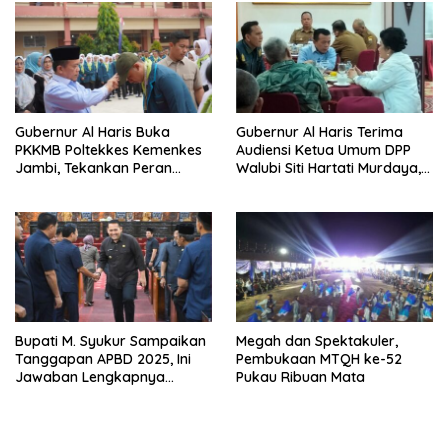
Gubernur Al Haris Buka
Gubernur Al Haris Terima
PKKMB Poltekkes Kemenkes
Audiensi Ketua Umum DPP
Jambi, Tekankan Peran
Walubi Siti Hartati Murdaya,
Strategis Tenaga Kesehatan
Bahas Kerukunan dan
dan Promosi Kesehatan
Pemberdayaan Umat
Bupati M. Syukur Sampaikan
Megah dan Spektakuler,
Tanggapan APBD 2025, Ini
Pembukaan MTQH ke-52
Jawaban Lengkapnya…
Pukau Ribuan Mata