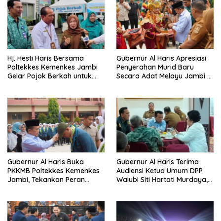
Hj. Hesti Haris Bersama
Gubernur Al Haris Apresiasi
Poltekkes Kemenkes Jambi
Penyerahan Murid Baru
Gelar Pojok Berkah untuk
Secara Adat Melayu Jambi di
Tingkatkan Gizi Masyarakat
SMA Negeri 1 Muaro Jambi
Gubernur Al Haris Buka
Gubernur Al Haris Terima
PKKMB Poltekkes Kemenkes
Audiensi Ketua Umum DPP
Jambi, Tekankan Peran
Walubi Siti Hartati Murdaya,
Strategis Tenaga Kesehatan
Bahas Kerukunan dan
dan Promosi Kesehatan
Pemberdayaan Umat