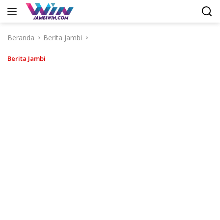
Langsung
ke
konten
Beranda
Berita Jambi
Berita Jambi