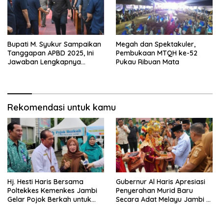
Bupati M. Syukur Sampaikan
Megah dan Spektakuler,
Tanggapan APBD 2025, Ini
Pembukaan MTQH ke-52
Jawaban Lengkapnya…
Pukau Ribuan Mata
Rekomendasi untuk kamu
Hj. Hesti Haris Bersama
Gubernur Al Haris Apresiasi
Poltekkes Kemenkes Jambi
Penyerahan Murid Baru
Gelar Pojok Berkah untuk
Secara Adat Melayu Jambi di
Tingkatkan Gizi Masyarakat
SMA Negeri 1 Muaro Jambi