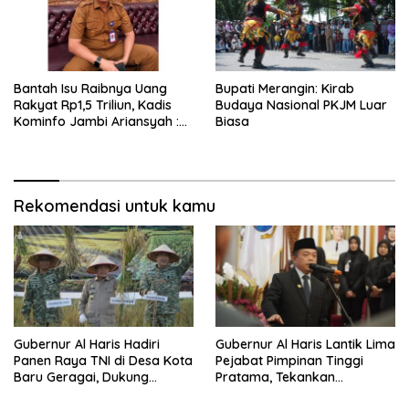
Bantah Isu Raibnya Uang
Bupati Merangin: Kirab
Rakyat Rp1,5 Triliun, Kadis
Budaya Nasional PKJM Luar
Kominfo Jambi Ariansyah :
Biasa
Itu Hoaks dan Akumulasi
Temuan Lintas Gubernur
Sejak 2002
Rekomendasi untuk kamu
Gubernur Al Haris Hadiri
Gubernur Al Haris Lantik Lima
Panen Raya TNI di Desa Kota
Pejabat Pimpinan Tinggi
Baru Geragai, Dukung
Pratama, Tekankan
Ketahanan Pangan
Penguatan Kinerja,