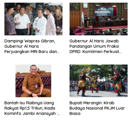
Kekompakan Tim, dan
Integritas
Dampingi Wapres Gibran,
Gubernur Al Haris Jawab
Gubernur Al Haris
Pandangan Umum Fraksi
Perjuangkan MRI Baru dan
DPRD: Komitmen Perkuat
Tambahan Dokter Spesialis
Tata Kelola dan
untuk RSUD Raden Mattaher
Kesejahteraan Masyarakat
Bantah Isu Raibnya Uang
Bupati Merangin: Kirab
Rakyat Rp1,5 Triliun, Kadis
Budaya Nasional PKJM Luar
Kominfo Jambi Ariansyah :
Biasa
Itu Hoaks dan Akumulasi
Temuan Lintas Gubernur
Sejak 2002