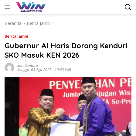
Langsung
ke
konten
Beranda
Berita Jambi
Berita Jambi
Gubernur Al Haris Dorong Kenduri
SKO Masuk KEN 2026
Edo Guntara
Minggu, 03 Agu 2025 - 19:43 WIB