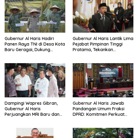
Gubernur Al Haris Hadiri
Gubernur Al Haris Lantik Lima
Panen Raya TNI di Desa Kota
Pejabat Pimpinan Tinggi
Baru Geragai, Dukung
Pratama, Tekankan
Ketahanan Pangan
Penguatan Kinerja,
Kekompakan Tim, dan
Integritas
Dampingi Wapres Gibran,
Gubernur Al Haris Jawab
Gubernur Al Haris
Pandangan Umum Fraksi
Perjuangkan MRI Baru dan
DPRD: Komitmen Perkuat
Tambahan Dokter Spesialis
Tata Kelola dan
untuk RSUD Raden Mattaher
Kesejahteraan Masyarakat