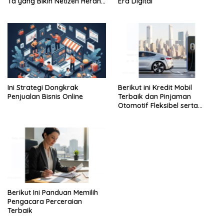
Ta yang Bikin Netizen Heran
Era Digital
Total
Ini Strategi Dongkrak
Berikut ini Kredit Mobil
Penjualan Bisnis Online
Terbaik dan Pinjaman
Otomotif Fleksibel serta
Syarat Mudah
Berikut Ini Panduan Memilih
Pengacara Perceraian
Terbaik