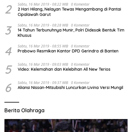
2
Sabtu, 16 Mar 2019 - 08:22 WIB
0 Komentar
2 Hari Hilang, Nelayan Tewas Mengambang di Pantai
Cipalawah Garut
3
Sabtu, 16 Mar 2019 - 08:28 WIB
0 Komentar
14 Tahun Terbunuhnya Munir, Polri Didesak Bentuk Tim
Khusus
4
Sabtu, 16 Mar 2019 - 08:55 WIB
0 Komentar
Prabowo Resmikan Kantor DPD Gerindra di Banten
5
Sabtu, 16 Mar 2019 - 09:03 WIB
0 Komentar
Video: Kelemahan dan Kelebihan All New Terios
6
Sabtu, 16 Mar 2019 - 09:37 WIB
0 Komentar
Aliansi Nissan-Mitsubishi Luncurkan Livina Versi Mungil
Berita Olahraga