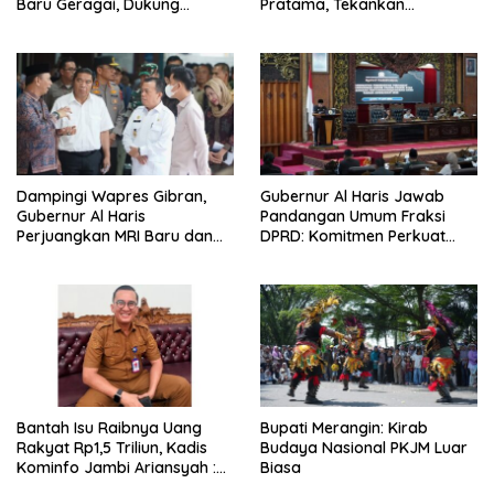
Baru Geragai, Dukung
Pratama, Tekankan
Ketahanan Pangan
Penguatan Kinerja,
Kekompakan Tim, dan
Integritas
Dampingi Wapres Gibran,
Gubernur Al Haris Jawab
Gubernur Al Haris
Pandangan Umum Fraksi
Perjuangkan MRI Baru dan
DPRD: Komitmen Perkuat
Tambahan Dokter Spesialis
Tata Kelola dan
untuk RSUD Raden Mattaher
Kesejahteraan Masyarakat
Bantah Isu Raibnya Uang
Bupati Merangin: Kirab
Rakyat Rp1,5 Triliun, Kadis
Budaya Nasional PKJM Luar
Kominfo Jambi Ariansyah :
Biasa
Itu Hoaks dan Akumulasi