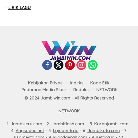
–
LIRIK LAGU
Kebijakan Privasi
Indeks
Kode Etik
Pedoman Media Siber
Redaksi
NETWORK
© 2024 Jambiwin.com - All Rights Reserved
NETWORK
1.
Jambiseru.com
- 2.
Jambiflash.com
- 3.
Koranjambi.com
-
4.
Angsoduo.net
- 5.
Lajuberita.id
- 6.
Jambikata.com
- 7.
Esamesta.com
- 8.
Pilardaerah.com
- 9.
Betara.id
- 10.