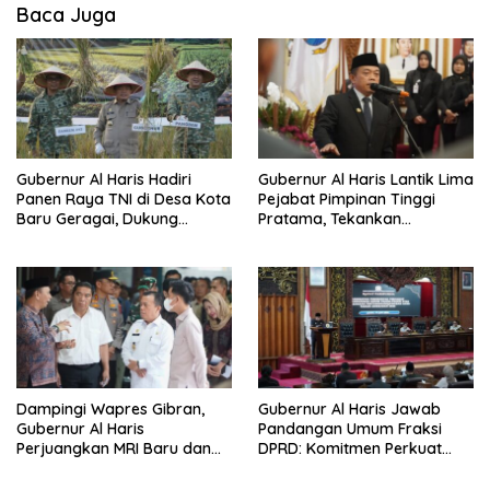
Baca Juga
Gubernur Al Haris Hadiri
Gubernur Al Haris Lantik Lima
Panen Raya TNI di Desa Kota
Pejabat Pimpinan Tinggi
Baru Geragai, Dukung
Pratama, Tekankan
Ketahanan Pangan
Penguatan Kinerja,
Kekompakan Tim, dan
Integritas
Dampingi Wapres Gibran,
Gubernur Al Haris Jawab
Gubernur Al Haris
Pandangan Umum Fraksi
Perjuangkan MRI Baru dan
DPRD: Komitmen Perkuat
Tambahan Dokter Spesialis
Tata Kelola dan
untuk RSUD Raden Mattaher
Kesejahteraan Masyarakat