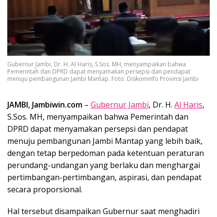
Gubernur Jambi, Dr. H. Al Haris, S.Sos. MH, menyampaikan bahwa
Pemerintah dan DPRD dapat menyamakan persepsi dan pendapat
menuju pembangunan Jambi Mantap. Foto: Diskominfo Provinsi Jambi
JAMBI, Jambiwin.com
–
Gubernur Jambi
, Dr. H.
Al Haris
,
S.Sos. MH, menyampaikan bahwa Pemerintah dan
DPRD dapat menyamakan persepsi dan pendapat
menuju pembangunan Jambi Mantap yang lebih baik,
dengan tetap berpedoman pada ketentuan peraturan
perundang-undangan yang berlaku dan menghargai
pertimbangan-pertimbangan, aspirasi, dan pendapat
secara proporsional.
Hal tersebut disampaikan Gubernur saat menghadiri