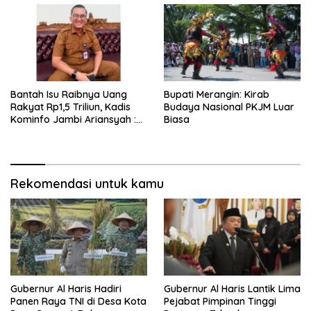
Bantah Isu Raibnya Uang
Bupati Merangin: Kirab
Rakyat Rp1,5 Triliun, Kadis
Budaya Nasional PKJM Luar
Kominfo Jambi Ariansyah :
Biasa
Itu Hoaks dan Akumulasi
Temuan Lintas Gubernur
Sejak 2002
Rekomendasi untuk kamu
Gubernur Al Haris Hadiri
Gubernur Al Haris Lantik Lima
Panen Raya TNI di Desa Kota
Pejabat Pimpinan Tinggi