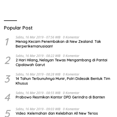
Temuan Lintas Gubernur
Sejak 2002
Popular Post
1
Sabtu, 16 Mar 2019 - 07:56 WIB
0 Komentar
Menag Kecam Penembakan di New Zealand: Tak
Berperikemanusiaan!
2
Sabtu, 16 Mar 2019 - 08:22 WIB
0 Komentar
2 Hari Hilang, Nelayan Tewas Mengambang di Pantai
Cipalawah Garut
3
Sabtu, 16 Mar 2019 - 08:28 WIB
0 Komentar
14 Tahun Terbunuhnya Munir, Polri Didesak Bentuk Tim
Khusus
4
Sabtu, 16 Mar 2019 - 08:55 WIB
0 Komentar
Prabowo Resmikan Kantor DPD Gerindra di Banten
5
Sabtu, 16 Mar 2019 - 09:03 WIB
0 Komentar
Video: Kelemahan dan Kelebihan All New Terios