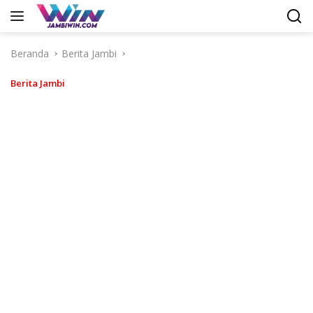
Langsung
ke
konten
Beranda
Berita Jambi
Berita Jambi