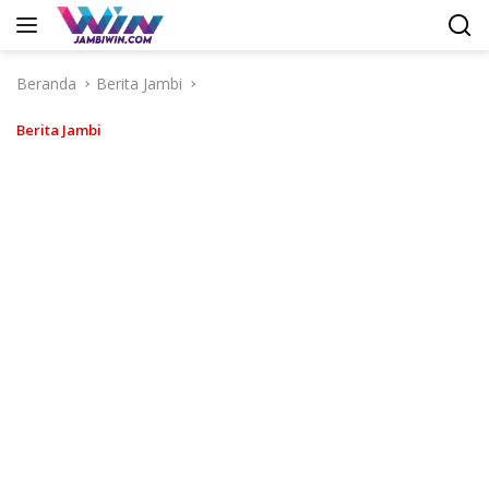
Langsung
ke
konten
Beranda
Berita Jambi
Berita Jambi