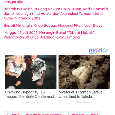
Masyarakat
Bantah Isu Raibnya Uang Rakyat Rp1,5 Triliun, Kadis Kominfo
Jambi Ariansyah : Itu Hoaks dan Akumulasi Temuan Lintas
Gubernur Sejak 2002
Bupati Merangin: Kirab Budaya Nasional PKJM Luar Biasa
Minggu, 12 Juli 2026, Merangin Bakal “Dibuat Mabok”
Penampilan 30 Grup Jaranan Kuda Lumping