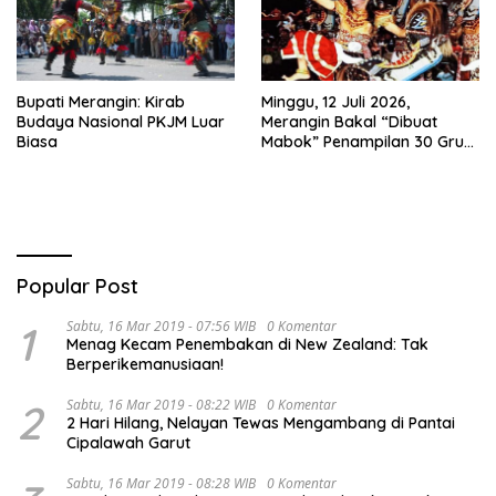
Bupati Merangin: Kirab
Minggu, 12 Juli 2026,
Budaya Nasional PKJM Luar
Merangin Bakal “Dibuat
Biasa
Mabok” Penampilan 30 Grup
Jaranan Kuda Lumping
Popular Post
1
Sabtu, 16 Mar 2019 - 07:56 WIB
0 Komentar
Menag Kecam Penembakan di New Zealand: Tak
Berperikemanusiaan!
2
Sabtu, 16 Mar 2019 - 08:22 WIB
0 Komentar
2 Hari Hilang, Nelayan Tewas Mengambang di Pantai
Cipalawah Garut
Sabtu, 16 Mar 2019 - 08:28 WIB
0 Komentar