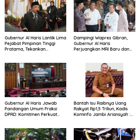
Gubernur Al Haris Lantik Lima
Dampingi Wapres Gibran,
Pejabat Pimpinan Tinggi
Gubernur Al Haris
Pratama, Tekankan
Perjuangkan MRI Baru dan
Penguatan Kinerja,
Tambahan Dokter Spesialis
Kekompakan Tim, dan
untuk RSUD Raden Mattaher
Integritas
Gubernur Al Haris Jawab
Bantah Isu Raibnya Uang
Pandangan Umum Fraksi
Rakyat Rp1,5 Triliun, Kadis
DPRD: Komitmen Perkuat
Kominfo Jambi Ariansyah :
Tata Kelola dan
Itu Hoaks dan Akumulasi
Kesejahteraan Masyarakat
Temuan Lintas Gubernur
Sejak 2002