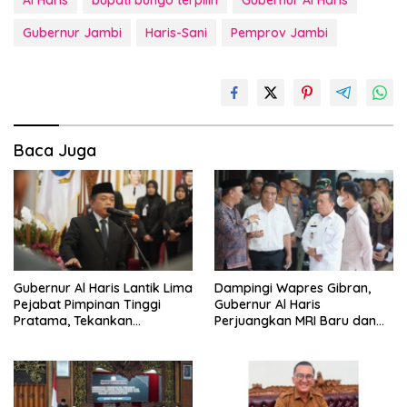
Al Haris
bupati bungo terpilih
Gubernur Al Haris
Gubernur Jambi
Haris-Sani
Pemprov Jambi
Baca Juga
Gubernur Al Haris Lantik Lima
Dampingi Wapres Gibran,
Pejabat Pimpinan Tinggi
Gubernur Al Haris
Pratama, Tekankan
Perjuangkan MRI Baru dan
Penguatan Kinerja,
Tambahan Dokter Spesialis
Kekompakan Tim, dan
untuk RSUD Raden Mattaher
Integritas