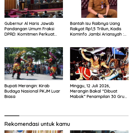
Gubernur Al Haris Jawab
Bantah Isu Raibnya Uang
Pandangan Umum Fraksi
Rakyat Rp1,5 Triliun, Kadis
DPRD: Komitmen Perkuat
Kominfo Jambi Ariansyah :
Tata Kelola dan
Itu Hoaks dan Akumulasi
Kesejahteraan Masyarakat
Temuan Lintas Gubernur
Sejak 2002
Bupati Merangin: Kirab
Minggu, 12 Juli 2026,
Budaya Nasional PKJM Luar
Merangin Bakal “Dibuat
Biasa
Mabok” Penampilan 30 Grup
Jaranan Kuda Lumping
Rekomendasi untuk kamu