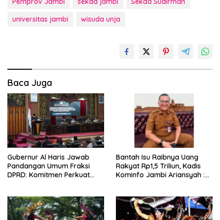
Pemprov Jambi
sekda jambi
Sekda Sudirman
universitas jambi
wisuda unja
Baca Juga
Gubernur Al Haris Jawab
Bantah Isu Raibnya Uang
Pandangan Umum Fraksi
Rakyat Rp1,5 Triliun, Kadis
DPRD: Komitmen Perkuat
Kominfo Jambi Ariansyah :
Tata Kelola dan
Itu Hoaks dan Akumulasi
Kesejahteraan Masyarakat
Temuan Lintas Gubernur
Sejak 2002