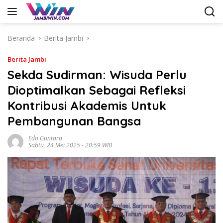
Langsung
ke
konten
Beranda
Berita Jambi
Berita Jambi
Sekda Sudirman: Wisuda Perlu
Dioptimalkan Sebagai Refleksi
Kontribusi Akademis Untuk
Pembangunan Bangsa
Edo Guntara
Sabtu, 24 Mei 2025 - 20:59 WIB