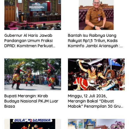
Gubernur Al Haris Jawab
Bantah Isu Raibnya Uang
Pandangan Umum Fraksi
Rakyat Rp1,5 Triliun, Kadis
DPRD: Komitmen Perkuat
Kominfo Jambi Ariansyah :
Tata Kelola dan
Itu Hoaks dan Akumulasi
Kesejahteraan Masyarakat
Temuan Lintas Gubernur
Sejak 2002
Bupati Merangin: Kirab
Minggu, 12 Juli 2026,
Budaya Nasional PKJM Luar
Merangin Bakal “Dibuat
Biasa
Mabok” Penampilan 30 Grup
Jaranan Kuda Lumping