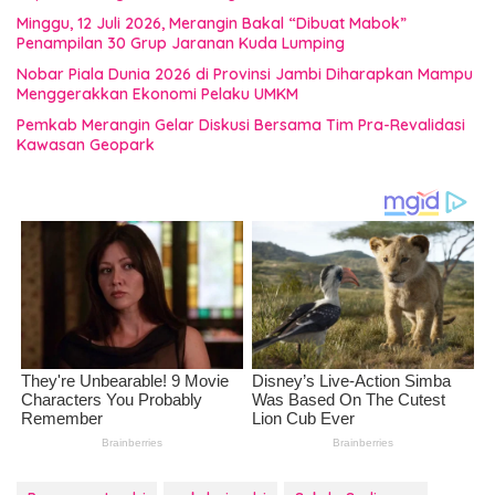
Minggu, 12 Juli 2026, Merangin Bakal “Dibuat Mabok”
Penampilan 30 Grup Jaranan Kuda Lumping
Nobar Piala Dunia 2026 di Provinsi Jambi Diharapkan Mampu
Menggerakkan Ekonomi Pelaku UMKM
Pemkab Merangin Gelar Diskusi Bersama Tim Pra-Revalidasi
Kawasan Geopark