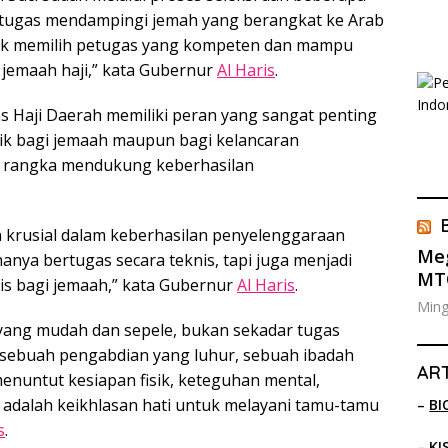
rtugas mendampingi jemah yang berangkat ke Arab
untuk memilih petugas yang kompeten dan mampu
jemaah haji,” kata Gubernur
Al Haris
.
 Haji Daerah memiliki peran yang sangat penting
aik bagi jemaah maupun bagi kelancaran
m rangka mendukung keberhasilan
n krusial dalam keberhasilan penyelenggaraan
Meg
hanya bertugas secara teknis, tapi juga menjadi
MTQ
dis bagi jemaah,” kata Gubernur
Al Haris
.
Ming
 yang mudah dan sepele, bukan sekadar tugas
i sebuah pengabdian yang luhur, sebuah ibadah
ART
nuntut kesiapan fisik, keteguhan mental,
g adalah keikhlasan hati untuk melayani tamu-tamu
–
BI
s
.
–
KI