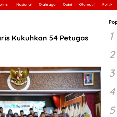
uliner
Nasional
Olahraga
Opini
Otomotif
Politik
Pop
1
ris Kukuhkan 54 Petugas
2
3
4
5