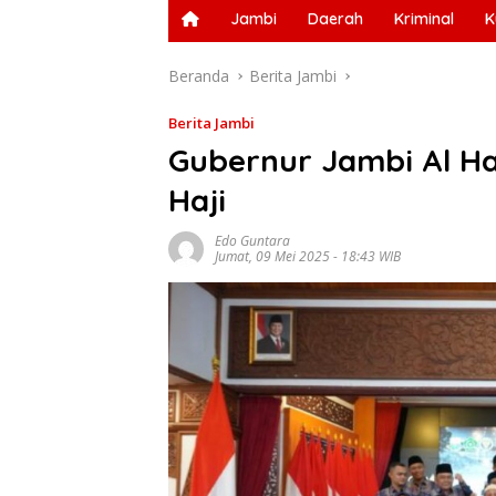
Jambi
Daerah
Kriminal
K
Beranda
Berita Jambi
Berita Jambi
Gubernur Jambi Al Ha
Haji
Edo Guntara
Jumat, 09 Mei 2025 - 18:43 WIB