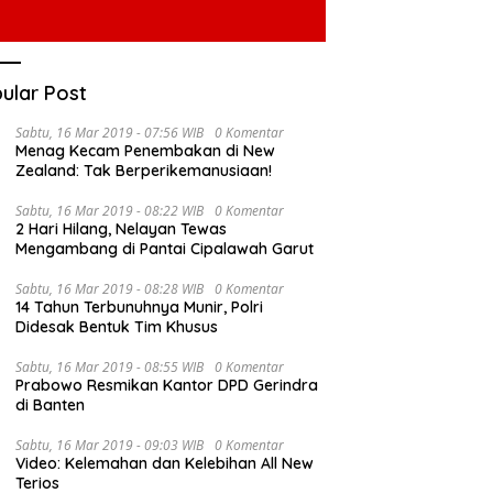
ular Post
Sabtu, 16 Mar 2019 - 07:56 WIB
0 Komentar
Menag Kecam Penembakan di New
Zealand: Tak Berperikemanusiaan!
Sabtu, 16 Mar 2019 - 08:22 WIB
0 Komentar
2 Hari Hilang, Nelayan Tewas
Mengambang di Pantai Cipalawah Garut
Sabtu, 16 Mar 2019 - 08:28 WIB
0 Komentar
14 Tahun Terbunuhnya Munir, Polri
Didesak Bentuk Tim Khusus
Sabtu, 16 Mar 2019 - 08:55 WIB
0 Komentar
Prabowo Resmikan Kantor DPD Gerindra
di Banten
Sabtu, 16 Mar 2019 - 09:03 WIB
0 Komentar
Video: Kelemahan dan Kelebihan All New
Terios