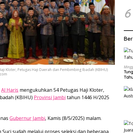
6
Ber
Mingg
aji Kloter, Petugas Haji Daerah dan Pembimbing Ibadah (KBIHU)
Tung
n.com
Tahu
,
Al Haris
mengukuhkan 54 Petugas Haji Kloter,
Ibadah (KBIHU)
Provinsi Jambi
tahun 1446 H/2025
inas
Gubernur Jambi
, Kamis (8/5/2025) malam.
 Suci sudah melalui proses seleksi dan beberapa