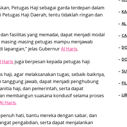
kan, Petugas Haji sebagai garda terdepan dalam
–
KA
 Petugas Haji Daerah, tentu tidaklah ringan dan
–
AL
 dan fasilitas yang memadai, dapat menjadi modal
–
CA
ga masing-masing petugas mampu menjawab
–
D
 di lapangan,” jelas Gubernur
Al Haris
.
–
D
l Haris
juga berpesan kepada petugas haji.
–
SU
 haji, agar melaksanakan tugas, sebaik-baiknya,
n tanggung jawab, dapat menjadi penghubung
–
FI
nitia haji, dan pemerintah, serta dapat
–
LI
dan membangun suasana kondusif selama proses
Al Haris
.
sepenuh hati, bantu mereka dengan sabar, dan
mangat pengabdian, serta dapat menjalankan