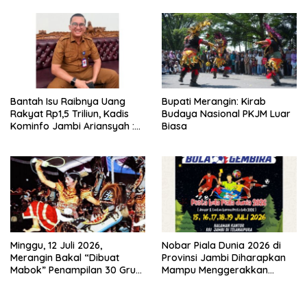
untuk RSUD Raden Mattaher
Kesejahteraan Masyarakat
Bantah Isu Raibnya Uang
Bupati Merangin: Kirab
Rakyat Rp1,5 Triliun, Kadis
Budaya Nasional PKJM Luar
Kominfo Jambi Ariansyah :
Biasa
Itu Hoaks dan Akumulasi
Temuan Lintas Gubernur
Sejak 2002
Minggu, 12 Juli 2026,
Nobar Piala Dunia 2026 di
Merangin Bakal “Dibuat
Provinsi Jambi Diharapkan
Mabok” Penampilan 30 Grup
Mampu Menggerakkan
Jaranan Kuda Lumping
Ekonomi Pelaku UMKM