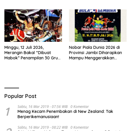
Itu Hoaks dan Akumulasi
Temuan Lintas Gubernur
Sejak 2002
Minggu, 12 Juli 2026,
Nobar Piala Dunia 2026 di
Merangin Bakal “Dibuat
Provinsi Jambi Diharapkan
Mabok” Penampilan 30 Grup
Mampu Menggerakkan
Jaranan Kuda Lumping
Ekonomi Pelaku UMKM
Popular Post
1
Sabtu, 16 Mar 2019 - 07:56 WIB
0 Komentar
Menag Kecam Penembakan di New Zealand: Tak
Berperikemanusiaan!
Sabtu, 16 Mar 2019 - 08:22 WIB
0 Komentar