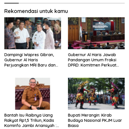
Rekomendasi untuk kamu
Dampingi Wapres Gibran,
Gubernur Al Haris Jawab
Gubernur Al Haris
Pandangan Umum Fraksi
Perjuangkan MRI Baru dan
DPRD: Komitmen Perkuat
Tambahan Dokter Spesialis
Tata Kelola dan
untuk RSUD Raden Mattaher
Kesejahteraan Masyarakat
Bantah Isu Raibnya Uang
Bupati Merangin: Kirab
Rakyat Rp1,5 Triliun, Kadis
Budaya Nasional PKJM Luar
Kominfo Jambi Ariansyah :
Biasa