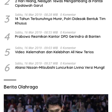
2
2 Hari Hilang, Nelayan Tewas Mengambang di Pantai
Cipalawah Garut
3
Sabtu, 16 Mar 2019 - 08:28 WIB
0 Komentar
14 Tahun Terbunuhnya Munir, Polri Didesak Bentuk Tim
Khusus
4
Sabtu, 16 Mar 2019 - 08:55 WIB
0 Komentar
Prabowo Resmikan Kantor DPD Gerindra di Banten
5
Sabtu, 16 Mar 2019 - 09:03 WIB
0 Komentar
Video: Kelemahan dan Kelebihan All New Terios
6
Sabtu, 16 Mar 2019 - 09:37 WIB
0 Komentar
Aliansi Nissan-Mitsubishi Luncurkan Livina Versi Mungil
Berita Olahraga