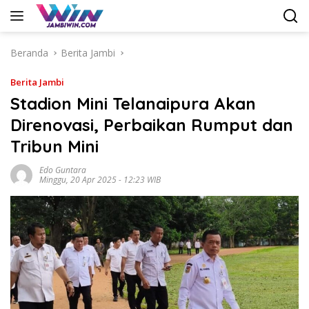
Langsung
ke
konten
Beranda
Berita Jambi
Berita Jambi
Stadion Mini Telanaipura Akan
Direnovasi, Perbaikan Rumput dan
Tribun Mini
Edo Guntara
Minggu, 20 Apr 2025 - 12:23 WIB