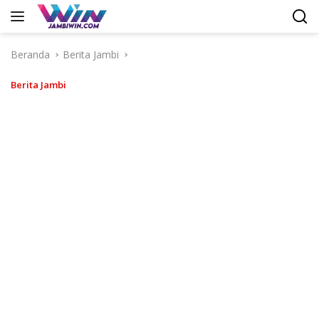
Langsung
ke
konten
Beranda
Berita Jambi
Berita Jambi