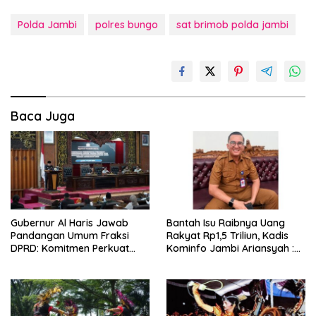
Polda Jambi
polres bungo
sat brimob polda jambi
Baca Juga
Gubernur Al Haris Jawab
Bantah Isu Raibnya Uang
Pandangan Umum Fraksi
Rakyat Rp1,5 Triliun, Kadis
DPRD: Komitmen Perkuat
Kominfo Jambi Ariansyah :
Tata Kelola dan
Itu Hoaks dan Akumulasi
Kesejahteraan Masyarakat
Temuan Lintas Gubernur
Sejak 2002