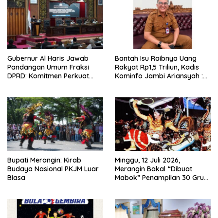
Gubernur Al Haris Jawab
Bantah Isu Raibnya Uang
Pandangan Umum Fraksi
Rakyat Rp1,5 Triliun, Kadis
DPRD: Komitmen Perkuat
Kominfo Jambi Ariansyah :
Tata Kelola dan
Itu Hoaks dan Akumulasi
Kesejahteraan Masyarakat
Temuan Lintas Gubernur
Sejak 2002
Bupati Merangin: Kirab
Minggu, 12 Juli 2026,
Budaya Nasional PKJM Luar
Merangin Bakal “Dibuat
Biasa
Mabok” Penampilan 30 Grup
Jaranan Kuda Lumping