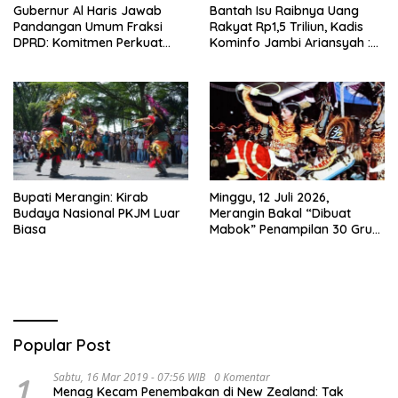
Gubernur Al Haris Jawab
Bantah Isu Raibnya Uang
Pandangan Umum Fraksi
Rakyat Rp1,5 Triliun, Kadis
DPRD: Komitmen Perkuat
Kominfo Jambi Ariansyah :
Tata Kelola dan
Itu Hoaks dan Akumulasi
Kesejahteraan Masyarakat
Temuan Lintas Gubernur
Sejak 2002
Bupati Merangin: Kirab
Minggu, 12 Juli 2026,
Budaya Nasional PKJM Luar
Merangin Bakal “Dibuat
Biasa
Mabok” Penampilan 30 Grup
Jaranan Kuda Lumping
Popular Post
1
Sabtu, 16 Mar 2019 - 07:56 WIB
0 Komentar
Menag Kecam Penembakan di New Zealand: Tak