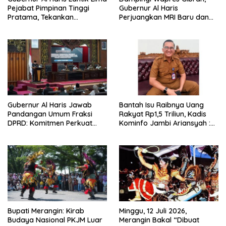
Pejabat Pimpinan Tinggi
Gubernur Al Haris
Pratama, Tekankan
Perjuangkan MRI Baru dan
Penguatan Kinerja,
Tambahan Dokter Spesialis
Kekompakan Tim, dan
untuk RSUD Raden Mattaher
Integritas
Gubernur Al Haris Jawab
Bantah Isu Raibnya Uang
Pandangan Umum Fraksi
Rakyat Rp1,5 Triliun, Kadis
DPRD: Komitmen Perkuat
Kominfo Jambi Ariansyah :
Tata Kelola dan
Itu Hoaks dan Akumulasi
Kesejahteraan Masyarakat
Temuan Lintas Gubernur
Sejak 2002
Bupati Merangin: Kirab
Minggu, 12 Juli 2026,
Budaya Nasional PKJM Luar
Merangin Bakal “Dibuat