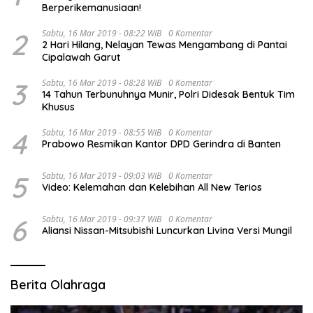
Berperikemanusiaan!
2
Sabtu, 16 Mar 2019 - 08:22 WIB
0 Komentar
2 Hari Hilang, Nelayan Tewas Mengambang di Pantai
Cipalawah Garut
3
Sabtu, 16 Mar 2019 - 08:28 WIB
0 Komentar
14 Tahun Terbunuhnya Munir, Polri Didesak Bentuk Tim
Khusus
4
Sabtu, 16 Mar 2019 - 08:55 WIB
0 Komentar
Prabowo Resmikan Kantor DPD Gerindra di Banten
5
Sabtu, 16 Mar 2019 - 09:03 WIB
0 Komentar
Video: Kelemahan dan Kelebihan All New Terios
6
Sabtu, 16 Mar 2019 - 09:37 WIB
0 Komentar
Aliansi Nissan-Mitsubishi Luncurkan Livina Versi Mungil
Berita Olahraga