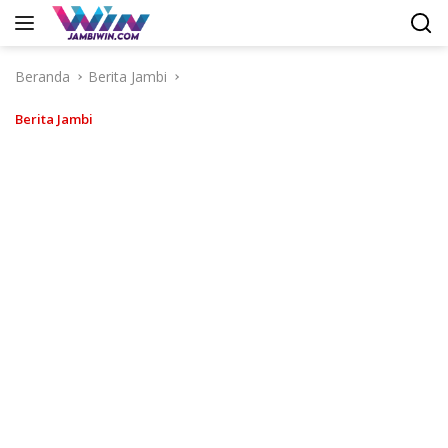
Langsung
ke
konten
Beranda
Berita Jambi
Berita Jambi