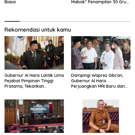
Biasa
Mabok” Penampilan 30 Grup
Jaranan Kuda Lumping
Rekomendasi untuk kamu
Gubernur Al Haris Lantik Lima
Dampingi Wapres Gibran,
Pejabat Pimpinan Tinggi
Gubernur Al Haris
Pratama, Tekankan
Perjuangkan MRI Baru dan
Penguatan Kinerja,
Tambahan Dokter Spesialis
Kekompakan Tim, dan
untuk RSUD Raden Mattaher
Integritas